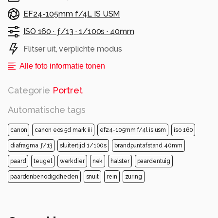
EF24-105mm f/4L IS USM
ISO 160 ·
ƒ/13 ·
1/100s ·
40mm
Flitser uit, verplichte modus
Alle foto informatie tonen
Categorie
Portret
Automatische tags
canon
canon eos 5d mark iii
ef24-105mm f/4l is usm
iso 160
diafragma ƒ/13
sluitertijd 1/100s
brandpuntafstand 40mm
paard
teugel
werkdier
nek
halster
paardentuig
paardenbenodigdheden
snuit
rein
zuring