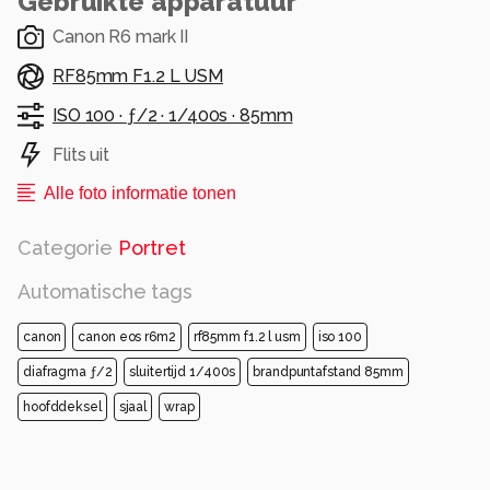
Gebruikte apparatuur
Canon R6 mark II
RF85mm F1.2 L USM
ISO 100 ·
ƒ/2 ·
1/400s ·
85mm
Flits uit
Alle foto informatie tonen
Categorie
Portret
Automatische tags
canon
canon eos r6m2
rf85mm f1.2 l usm
iso 100
diafragma ƒ/2
sluitertijd 1/400s
brandpuntafstand 85mm
hoofddeksel
sjaal
wrap