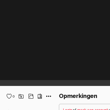
Opmerkingen
0
Login
of
maak een account