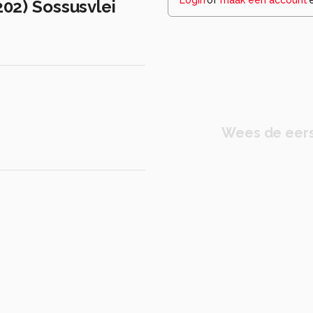
202) Sossusvlei
Wees de eers