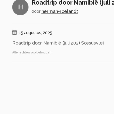
Roadtrip door Namibië (juli 
H
herman-roelandt
door
15 augustus, 2025
Roadtrip door Namibië (juli 202) Sossusvlei
Alle rechten voorbehouden
Instellingen
Gebruikte apparatuur
Canon R5
Canon 24-105 f4L
EF24-105mm f/4L IS II USM