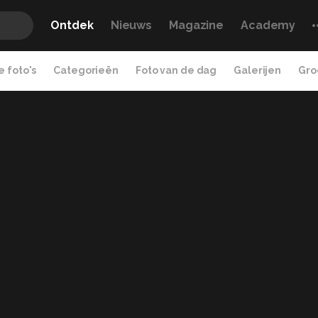
Ontdek
Nieuws
Magazine
Academy
 foto's
Categorieën
Foto van de dag
Galerijen
Gro