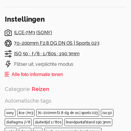
Alle rechten voorbehouden
Instellingen
ILCE-7M3
(
SONY
)
70-200mm F2.8 DG DN OS | Sports 023
ISO 50 ·
ƒ/8 ·
1/80s ·
190.3mm
Flitser uit, verplichte modus
Alle foto informatie tonen
Categorie
Reizen
Automatische tags
sony
ilce-7m3
70-200mm f2.8 dg dn os | sports 023
iso 50
diafragma ƒ/8
sluitertijd 1/80s
brandpuntafstand 190.3mm