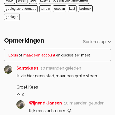
water
steen
zee
kust- en oceanische landvormen
geologische formatie
terrein
oceaan
kust
bedrock
geologie
Opmerkingen
Sorteren op
Login
of
maak een account
en discussieer mee!
Santakees
10 maanden geleden
Ik zie hier geen stad, maar een grote steen.
Groet Kees
2
Wijnand-Jansen
10 maanden geleden
Kijk eens achterom. 😂