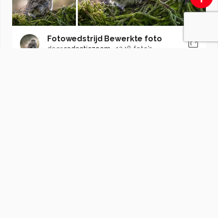
Fotowedstrijd Bewerkte foto
door
redactiezoom
·
1248 foto's
Soortgelijke foto's
P
pattyvanamsterdam