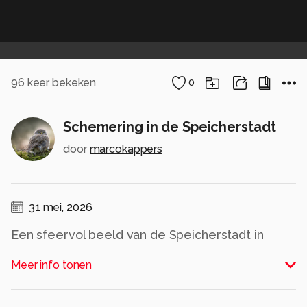
96
keer bekeken
0
Schemering in de Speicherstadt
door
marcokappers
31 mei, 2026
Een sfeervol beeld van de Speicherstadt in
Hamburg, waar het water tussen de hoge
Meer info tonen
bakstenen gebouwen doorloopt. De zon is bijna
verdwenen en laat nog een zachte gloed achter
aan het einde van het kanaal. Bruggen, gevels