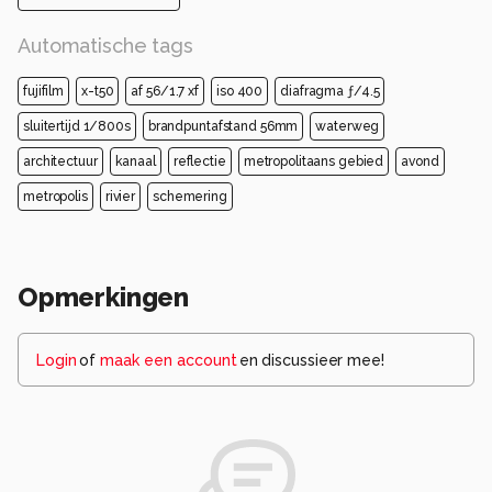
Automatische tags
fujifilm
x-t50
af 56/1.7 xf
iso 400
diafragma ƒ/4.5
sluitertijd 1/800s
brandpuntafstand 56mm
waterweg
architectuur
kanaal
reflectie
metropolitaans gebied
avond
metropolis
rivier
schemering
Opmerkingen
Login
of
maak een account
en discussieer mee!