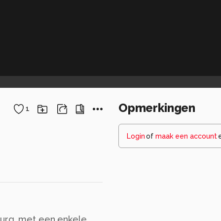
Opmerkingen
1
Login
of
maak een account
burg, met een enkele