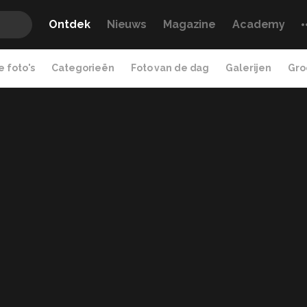
Ontdek
Nieuws
Magazine
Academy
 foto's
Categorieën
Foto van de dag
Galerijen
Gro