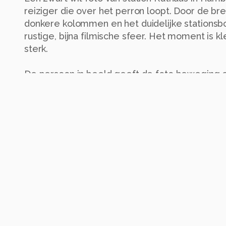
reiziger die over het perron loopt. Door de br
donkere kolommen en het duidelijke stationsbo
rustige, bijna filmische sfeer. Het moment is kl
sterk.
De persoon in beeld geeft de foto beweging en
van het station stil en leeg aanvoelt. De horizo
perron, de wand en het plafond zorgen voor ee
Door het zwart wit valt alle aandacht op licht,
beeld voelt tijdloos, alsof het niet uit een s
uit het ritme van de stad zelf.
Alle rechten voorbehouden
Instellingen
X-T50
(
FUJIFILM
)