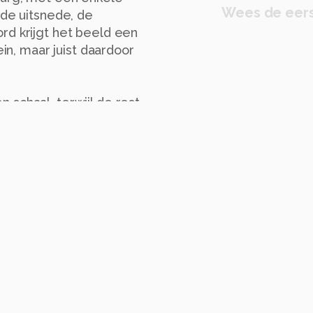
Wees de eers
ede uitsnede, de
rd krijgt het beeld een
ein, maar juist daardoor
 schaal, terwijl de rest
ntale lijnen van het
n strakke compositie.
 vorm en contrast. Het
pecifiek moment komt maar