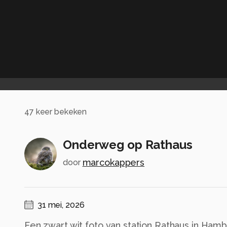
47
keer bekeken
Onderweg op Rathaus
marcokappers
door
31 mei, 2026
Een zwart wit foto van station Rathaus in Ham