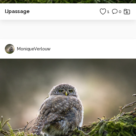
IJpassage
1
0
MoniqueVerlouw