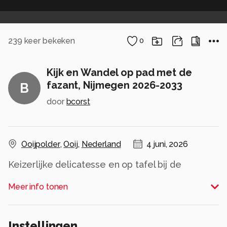
239
keer bekeken
0
Kijk en Wandel op pad met de
fazant, Nijmegen 2026-2033
B
door
bcorst
Ooijpolder
,
Ooij
,
Nederland
4 juni, 2026
Keizerlijke delicatesse en op tafel bij de
welgestelde Romeinen. Nu vooral een
Meer info tonen
bijzondere bezienswaardigheid in het Romeins
voedselbos en rondom Rijk van Nijmegen.
Alle rechten voorbehouden
Instellingen