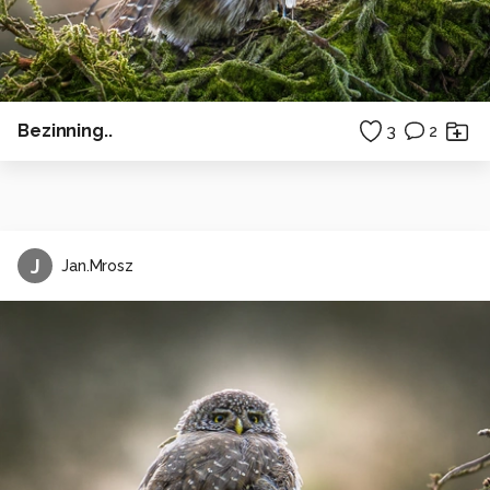
Bezinning..
3
2
J
Jan.Mrosz