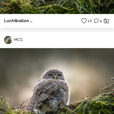
Luchtballon …
12
4
MCG