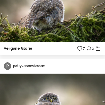
Vergane Glorie
7
2
P
pattyvanamsterdam