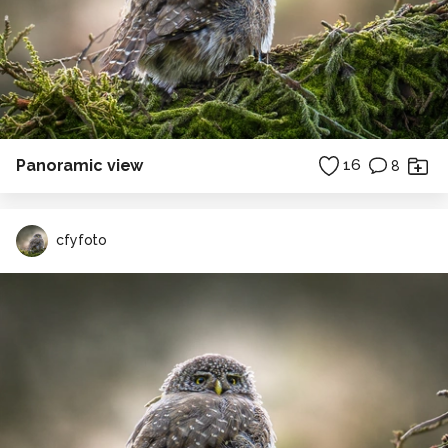
Panoramic view
16
8
cfyfoto