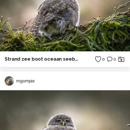
Strand zee boot oceaan seebrucke
0
0
mgompie