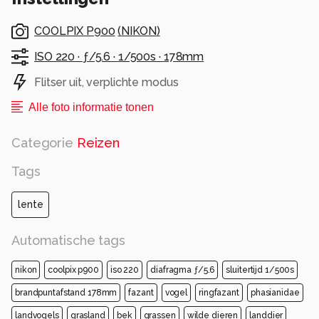
COOLPIX P900
(
NIKON
)
ISO 220 ·
ƒ/5.6 ·
1/500s ·
178mm
Flitser uit, verplichte modus
Alle foto informatie tonen
Categorie
Reizen
Tags
lente
Automatische tags
nikon
coolpix p900
iso 220
diafragma ƒ/5.6
sluitertijd 1/500s
brandpuntafstand 178mm
fazant
vogel
ringfazant
phasianidae
landvogels
grasland
bek
grassen
wilde dieren
landdier