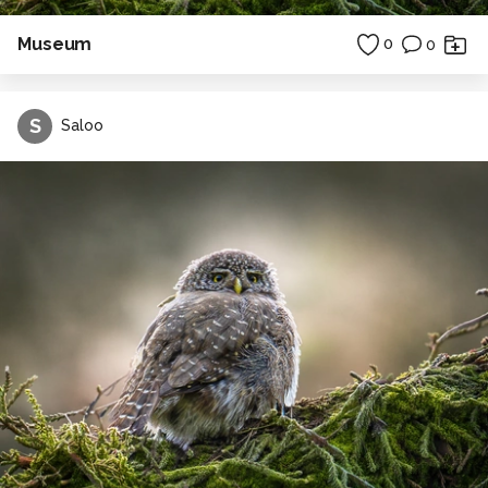
Museum
0
0
S
Saloo