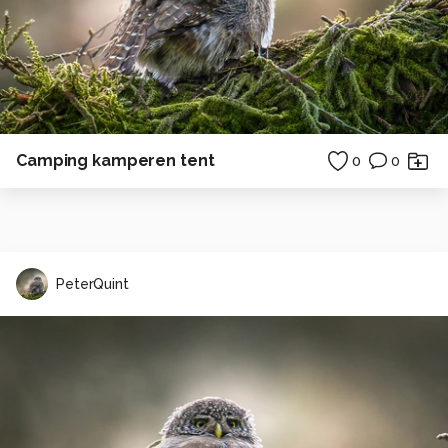
Camping kamperen tent
0
0
PeterQuint