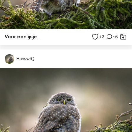
Voor een ijsje...
12
16
Hansw63