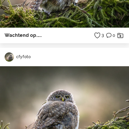
Wachtend op.....
3
0
cfyfoto