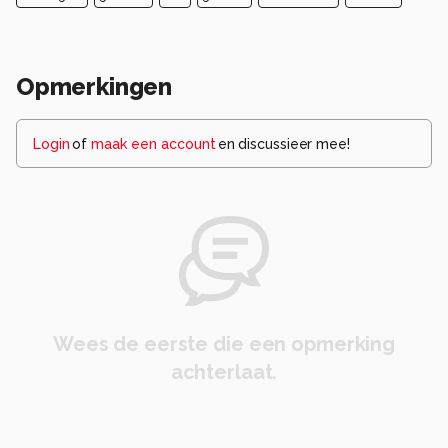
Opmerkingen
Login
of
maak een account
en discussieer mee!
Wees de eerste die een opmerking
achterlaat.