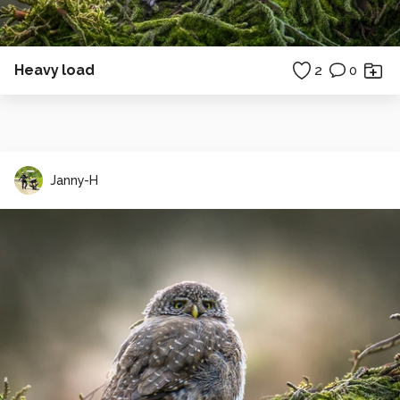
Heavy load
2
0
Janny-H