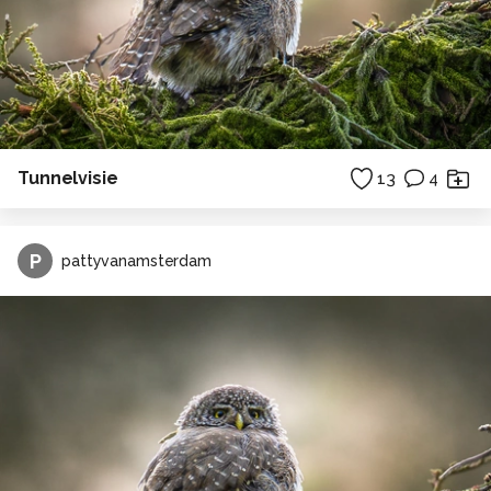
Tunnelvisie
13
4
P
pattyvanamsterdam