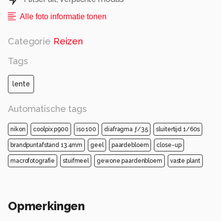
Alle foto informatie tonen
Categorie
Reizen
Tags
lente
Automatische tags
nikon
coolpix p900
iso 100
diafragma ƒ/3.5
sluitertijd 1/60s
brandpuntafstand 13.4mm
geel
paardebloem
close-up
macrofotografie
stuifmeel
gewone paardenbloem
vaste plant
Opmerkingen