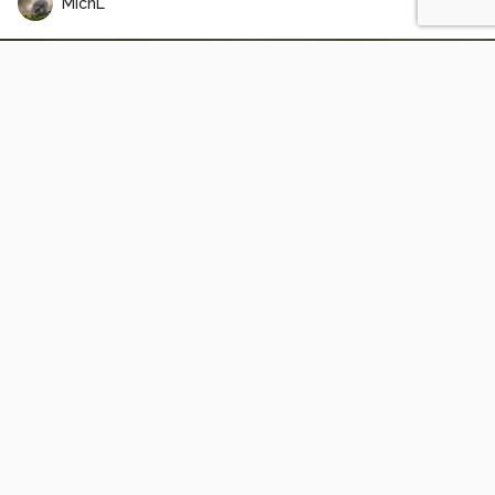
MichL
Rotterdam
4
0