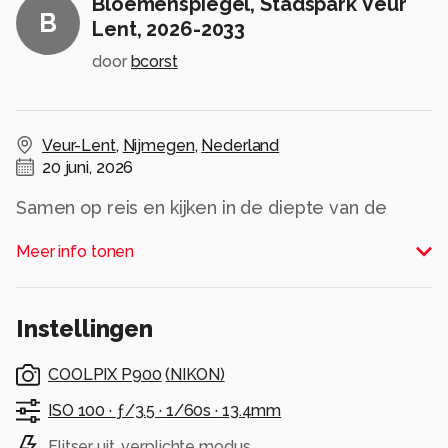
Bloemenspiegel, Stadspark Veur
B
Lent, 2026-2033
door
bcorst
Veur-Lent
,
Nijmegen
,
Nederland
20 juni, 2026
Samen op reis en kijken in de diepte van de
Romeinse Bloemenspiegel.
Meer info tonen
Alle rechten voorbehouden
Instellingen
COOLPIX P900
(
NIKON
)
ISO 100 ·
ƒ/3.5 ·
1/60s ·
13.4mm
Flitser uit, verplichte modus