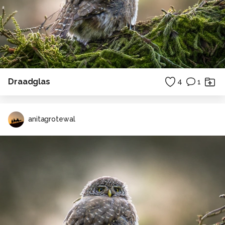
Draadglas
4
1
anitagrotewal