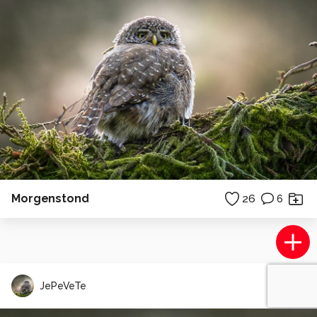
Morgenstond
26
6
JePeVeTe