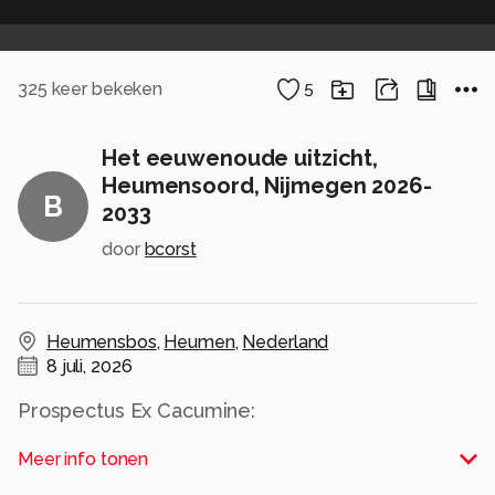
325
keer bekeken
5
Het eeuwenoude uitzicht,
Heumensoord, Nijmegen 2026-
B
2033
door
bcorst
Heumensbos
,
Heumen
,
Nederland
8 juli, 2026
Prospectus Ex Cacumine:
Meer info tonen
De boom als herinnering en uitzicht van de
Romeinse wachtpost in het bos van