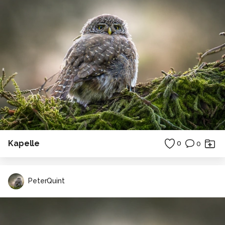
Kapelle
0
0
PeterQuint