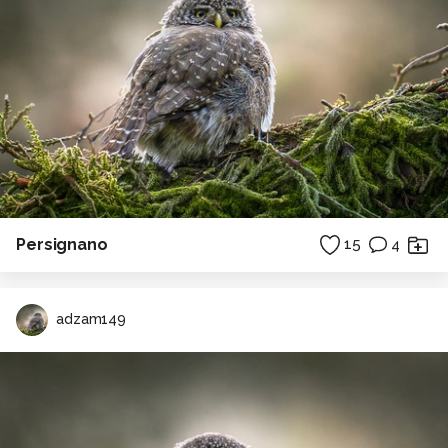
Persignano
15
4
adzam149