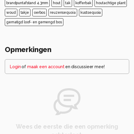
brandpuntafstand 4.3mm
hout
tak
kofferbak
houtachtige plant
woud
takje
oerbos
reuzensequoia
kustsequoia
gematigd loof- en gemengd bos
Opmerkingen
Login
of
maak een account
en discussieer mee!
Wees de eerste die een opmerking