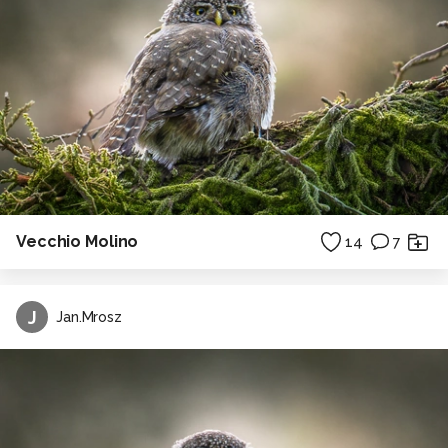
Vecchio Molino
14
7
J
Jan.Mrosz