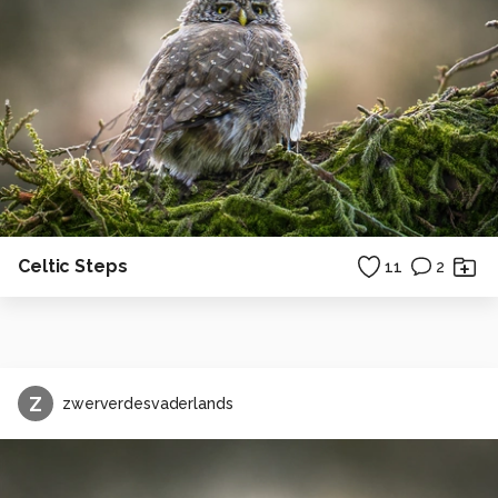
Celtic Steps
11
2
Z
zwerverdesvaderlands