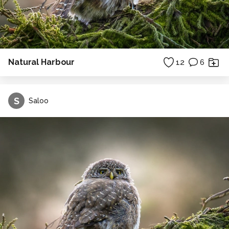
Natural Harbour
12
6
S
Saloo