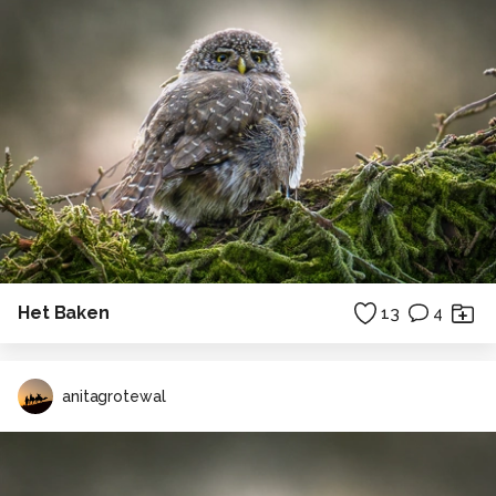
Het Baken
13
4
anitagrotewal