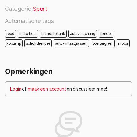
Categorie
Sport
Automatische tags
rood
motorfiets
brandstoftank
autoverlichting
fender
koplamp
schokdemper
auto-uitlaatgassen
voertuigrem
motor
Opmerkingen
Login
of
maak een account
en discussieer mee!