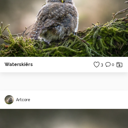
Waterskiërs
3
0
Artcore