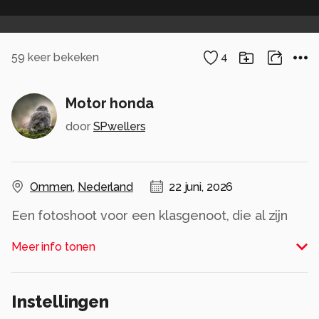
59
keer bekeken
4
Motor honda
door
SPwellers
Ommen
,
Nederland
22 juni, 2026
Een fotoshoot voor een klasgenoot, die al zijn
motorfoto's niet goed genoeg vond.
Meer info tonen
Alle rechten voorbehouden
Instellingen