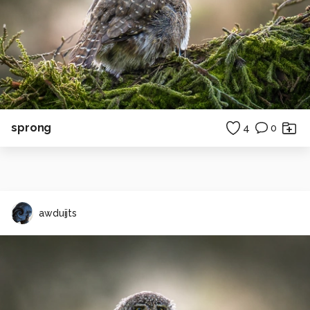
sprong
4
0
awduijts