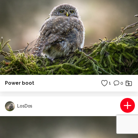
Power boot
1
0
LosDos