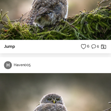
Jump
6
6
H
Haven005