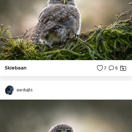
Skiebaan
7
8
awduijts