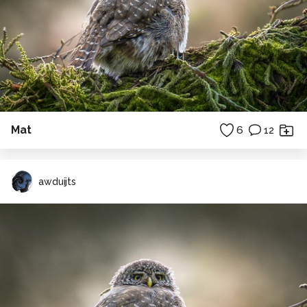
Mat
6
12
awduijts