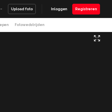
Inloggen
Registreren
Upload foto
epen
Fotowedstrijden