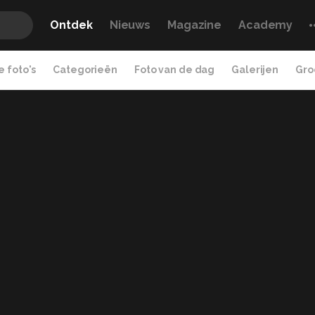
Ontdek
Nieuws
Magazine
Academy
 foto's
Categorieën
Foto van de dag
Galerijen
Gro