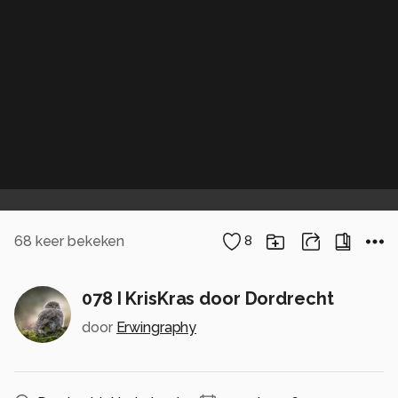
68
keer bekeken
8
078 I KrisKras door Dordrecht
door
Erwingraphy