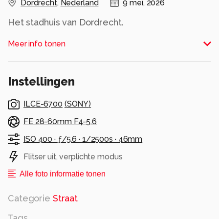
Dordrecht
,
Nederland
9 mei, 2026
Het stadhuis van Dordrecht.
Eén van de oudste steden van Nederland.
Meer info tonen
En midden in al die geschiedenis…
twee mensen die hun eigen verhaal beginnen
Alle rechten voorbehouden
Instellingen
ILCE-6700
(
SONY
)
FE 28-60mm F4-5.6
ISO 400 ·
ƒ/5.6 ·
1/2500s ·
46mm
Flitser uit, verplichte modus
Alle foto informatie tonen
Categorie
Straat
Tags