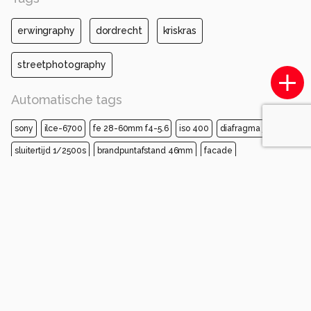
erwingraphy
dordrecht
kriskras
streetphotography
Automatische tags
sony
ilce-6700
fe 28-60mm f4-5.6
iso 400
diafragma ƒ/5.6
sluitertijd 1/2500s
brandpuntafstand 46mm
facade
oriëntatiepunt
monochroomfotografie
zwart-wit
monochroom
klokkentoren
doorspoelen
spits
toren
Opmerkingen
Login
of
maak een account
en discussieer mee!