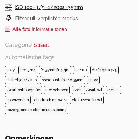
ISO 100 ·
ƒ/9 ·
1/200s ·
35mm
Flitser uit, verplichte modus
Alle foto informatie tonen
Categorie
Straat
Automatische tags
sony
ilce-7m4
fe 35mm f1.4 gm
iso 100
diafragma ƒ/9
sluitertijd 1/200s
brandpuntafstand 35mm
spoor
zwart-witfotografie
monochroom
ijzer
zwart-wit
metaal
spoorvervoer
elektrisch netwerk
elektrische kabel
bovengrondse elektriciteitsleiding
Opmerkingen