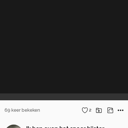
69
keer bekeken
2