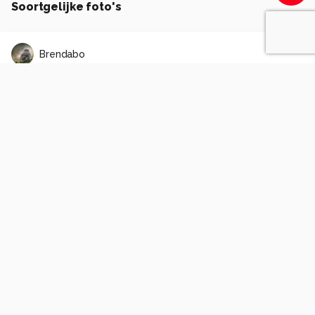
Soortgelijke foto's
Brendabo
Heusden
0
0