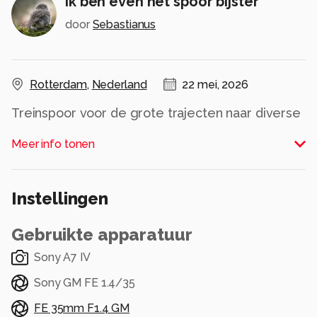
Ik ben even het spoor bijster
door
Sebastianus
Rotterdam
,
Nederland
22 mei, 2026
Treinspoor voor de grote trajecten naar diverse
plaatsen vanuit Rotterdam en vlak bij het station
Meer info tonen
Feyenoord.
Alle rechten voorbehouden
Instellingen
Gebruikte apparatuur
Sony A7 IV
Sony GM FE 1.4/35
FE 35mm F1.4 GM