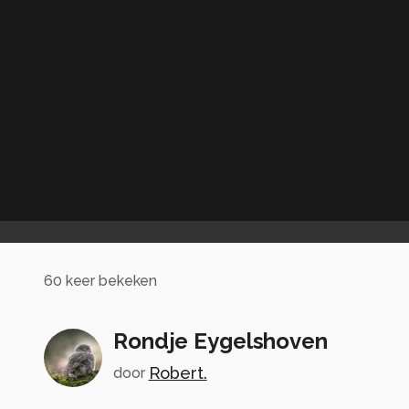
60
keer bekeken
Rondje Eygelshoven
Robert.
door