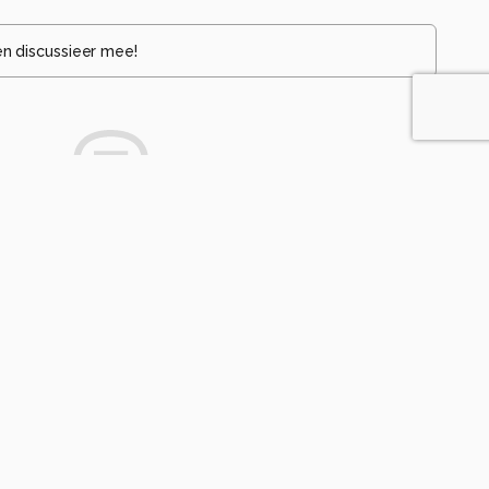
en discussieer mee!
te die een opmerking achterlaat.