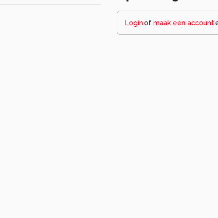
Login
of
maak een account
Wees de eers