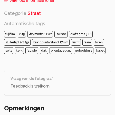
Alle foto informatie tonen
Categorie
Straat
Automatische tags
fujifilm
x-t5
xf27mmf2.8 r wr
iso 200
diafragma ƒ/8
sluitertijd 1/125s
brandpuntafstand 27mm
lucht
raam
toren
spits
kerk
facade
dak
oriëntatiepunt
gebedshuis
kapel
Vraag van de fotograaf
Feedback is welkom
Opmerkingen