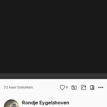
72
keer bekeken
0
Rondje Eygelshoven