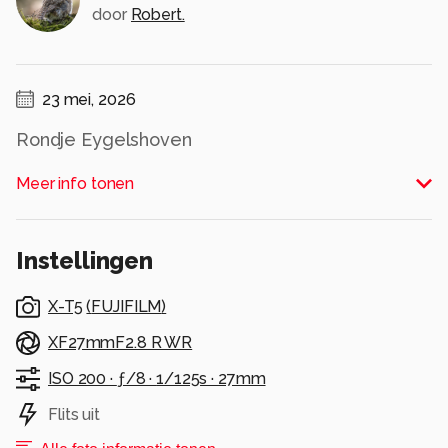
door
Robert.
23 mei, 2026
Rondje Eygelshoven
Alle rechten voorbehouden
Meer info tonen
Instellingen
X-T5
(
FUJIFILM
)
XF27mmF2.8 R WR
ISO 200 ·
ƒ/8 ·
1/125s ·
27mm
Flits uit