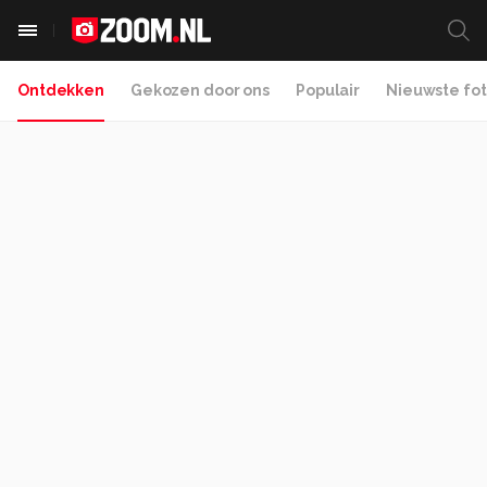
Ontdekken
Gekozen door ons
Populair
Nieuwste fot