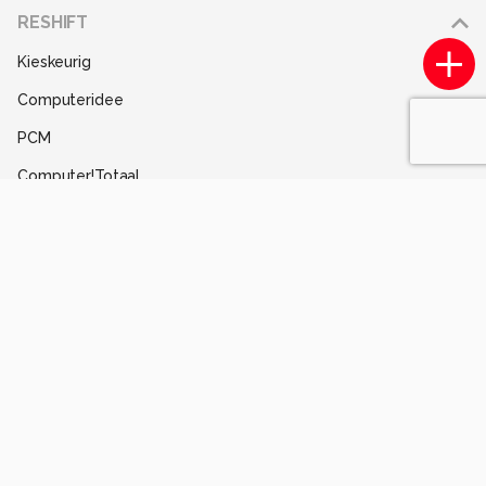
Adverteren
RESHIFT
Disclaimer
Kieskeurig
Gebruiksvoorwaarden
Computeridee
Partners
PCM
Help
Computer!Totaal
Contact
Tips & Trucs
Mediatotaal
Techcafe
MacWorld
Lifehacking
Techpanel
Gamer.nl
Insidegamer.nl