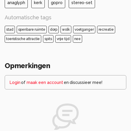
anaglyph
kerk
gopro
stereo-set
Automatische tags
stad
openbare ruimte
dorp
wolk
voetganger
recreatie
toeristische attractie
spits
vrije tijd
nee
Opmerkingen
Login
of
maak een account
en discussieer mee!