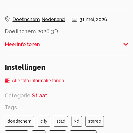
Doetinchem
,
Nederland
31 mei, 2026
Doetinchem 2026 3D
GoPro stereo-set anaglyph red/cyan
Meer info tonen
Alle rechten voorbehouden
Instellingen
Alle foto informatie tonen
Categorie
Straat
Tags
doetinchem
city
stad
3d
stereo