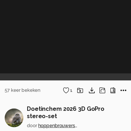
57
keer bekeken
1
Doetinchem 2026 3D GoPro
stereo-set
door
hoppenbrouwers-1