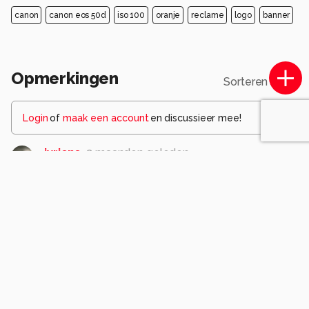
canon
canon eos 50d
iso 100
oranje
reclame
logo
banner
Opmerkingen
Sorteren op
Login
of
maak een account
en discussieer mee!
jvriens
2 maanden geleden
leuk
0
AJ62
2 maanden geleden
A
Bedankt voor je leuke reactie
0
MaryBruijn
2 maanden geleden