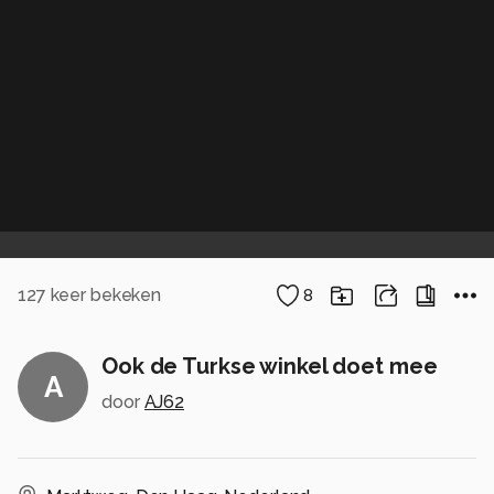
127
keer bekeken
8
Ook de Turkse winkel doet mee
A
door
AJ62