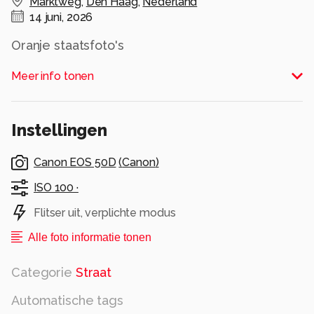
Marktweg
,
Den Haag
,
Nederland
14 juni, 2026
Oranje staatsfoto's
3e Foto Ook de Turkse winkel is onderhanden
Meer info tonen
genomen met een grote foto van Turks elftal
Gr. AJ62
Alle rechten voorbehouden
Instellingen
Canon EOS 50D
(
Canon
)
ISO 100 ·
Flitser uit, verplichte modus
Alle foto informatie tonen
Categorie
Straat
Automatische tags