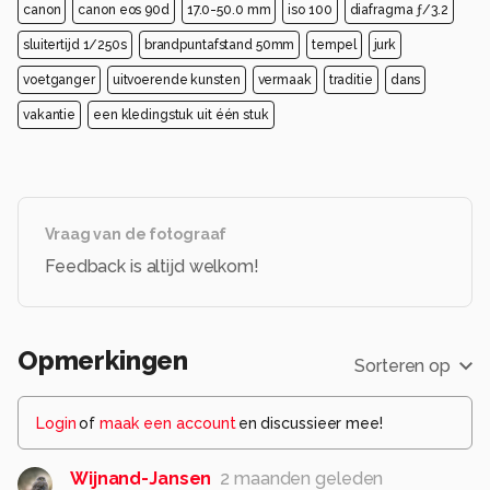
canon
canon eos 90d
17.0-50.0 mm
iso 100
diafragma ƒ/3.2
sluitertijd 1/250s
brandpuntafstand 50mm
tempel
jurk
voetganger
uitvoerende kunsten
vermaak
traditie
dans
vakantie
een kledingstuk uit één stuk
Vraag van de fotograaf
Feedback is altijd welkom!
Opmerkingen
Sorteren op
Login
of
maak een account
en discussieer mee!
Wijnand-Jansen
2 maanden geleden