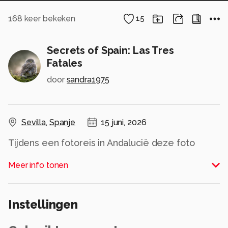
168
keer bekeken
15
Secrets of Spain: Las Tres
Fatales
door
sandra1975
Sevilla
,
Spanje
15 juni, 2026
Tijdens een fotoreis in Andalucië deze foto
gemaakt. Deze foto is sterk bewerkt en ik heb
Meer info tonen
elementen verwijderd om aan een opdracht
voor een filmposter te voldoen.
Best grappig om te doen en wat een geluk om
Instellingen
Alle rechten voorbehouden