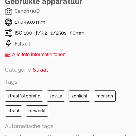
Gebruikte apparatuur
Canon 90D
17.0-50.0 mm
ISO 100 ·
ƒ/3.2 ·
1/250s ·
50mm
Flits uit
Alle foto informatie tonen
Categorie
Straat
Tags
straatfotografie
sevilla
zonlicht
mensen
straat
bewerkt
Automatische tags