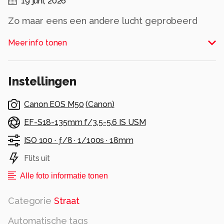
19 juni, 2026
Zo maar eens een andere lucht geprobeerd
voor het effect
Meer info tonen
Alle rechten voorbehouden
Instellingen
Canon EOS M50
(
Canon
)
EF-S18-135mm f/3.5-5.6 IS USM
ISO 100 ·
ƒ/8 ·
1/100s ·
18mm
Flits uit
Alle foto informatie tonen
Categorie
Straat
Automatische tags