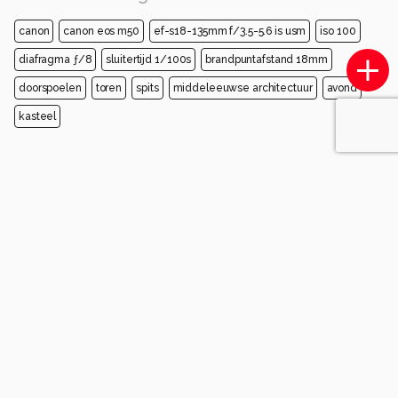
canon
canon eos m50
ef-s18-135mm f/3.5-5.6 is usm
iso 100
diafragma ƒ/8
sluitertijd 1/100s
brandpuntafstand 18mm
doorspoelen
toren
spits
middeleeuwse architectuur
avond
kasteel
Opmerkingen
Login
of
maak een account
en discussieer mee!