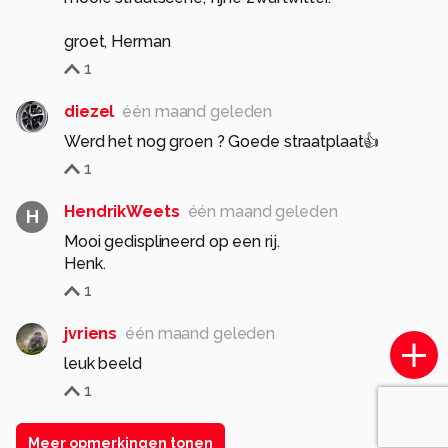
groet, Herman
1
diezel
één maand geleden
Werd het nog groen ? Goede straatplaat👍
1
HendrikWeets
één maand geleden
H
Mooi gedisplineerd op een rij.
Henk.
1
jvriens
één maand geleden
leuk beeld
1
Meer opmerkingen tonen