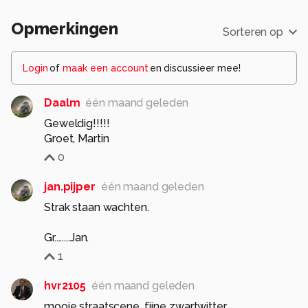
Opmerkingen
Sorteren op
Login
of
maak een account
en discussieer mee!
Daalm
één maand geleden
Geweldig!!!!!
Groet, Martin
0
jan.pijper
één maand geleden
Strak staan wachten.
Gr........Jan.
1
hvr2105
één maand geleden
mooie straatscene, fijne zwartwitter.