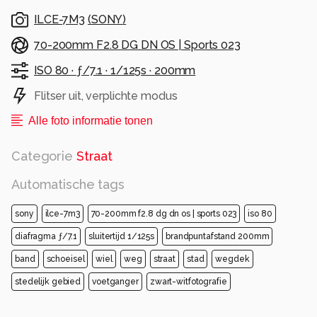
ILCE-7M3
(
SONY
)
70-200mm F2.8 DG DN OS | Sports 023
ISO 80 ·
ƒ/7.1 ·
1/125s ·
200mm
Flitser uit, verplichte modus
Alle foto informatie tonen
Categorie
Straat
Automatische tags
sony
ilce-7m3
70-200mm f2.8 dg dn os | sports 023
iso 80
diafragma ƒ/7.1
sluitertijd 1/125s
brandpuntafstand 200mm
band
schoeisel
wiel
weg
straat
stad
wegdek
stedelijk gebied
voetganger
zwart-witfotografie