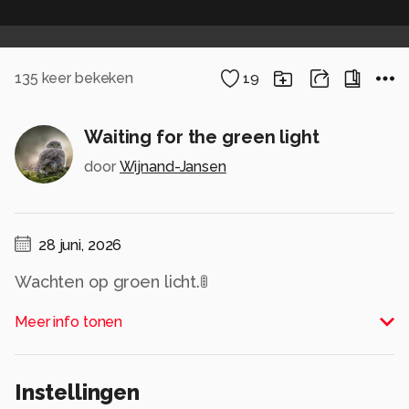
135
keer bekeken
19
Waiting for the green light
door
Wijnand-Jansen
28 juni, 2026
Wachten op groen licht.🚦
Alle rechten voorbehouden
Meer info tonen
Instellingen