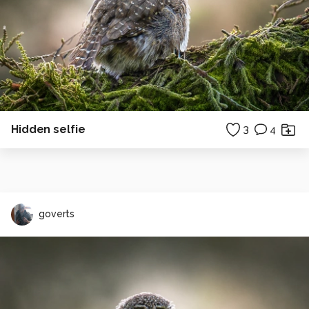
Hidden selfie
3
4
goverts