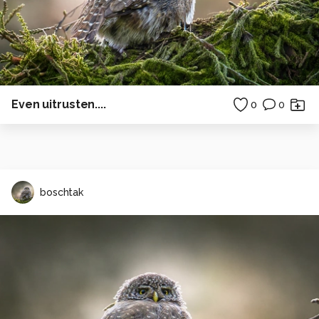
Even uitrusten....
0
0
boschtak