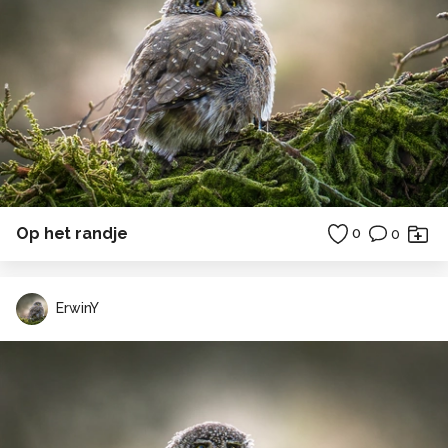
Op het randje
0
0
ErwinY