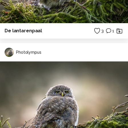
De lantarenpaal
3
1
Photolympus