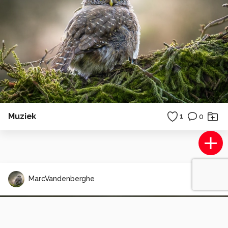
Muziek
1
0
MarcVandenberghe