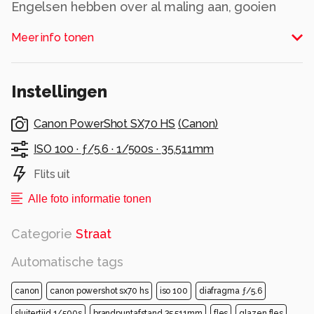
Engelsen hebben over al maling aan, gooien
een stoel gewoon 4 hoog het raam uit op het
Meer info tonen
terras van het cafe.
Instellingen
Iedereen bedankt voor de leuke reactie's op
mijn foto's
Canon PowerShot SX70 HS
(
Canon
)
Alle rechten voorbehouden
ISO 100 ·
ƒ/5.6 ·
1/500s ·
35.511mm
Flits uit
Alle foto informatie tonen
Categorie
Straat
Automatische tags
canon
canon powershot sx70 hs
iso 100
diafragma ƒ/5.6
sluitertijd 1/500s
brandpuntafstand 35.511mm
fles
glazen fles