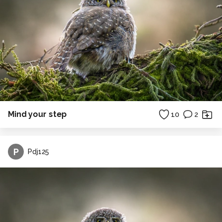
Mind your step
10
2
P
Pdj125