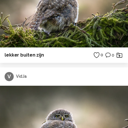
lekker buiten zijn
0
0
V
VidJa