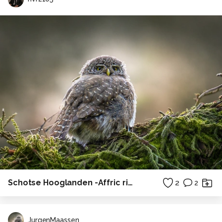
Schotse Hooglanden -Affric river
2
2
JurgenMaassen