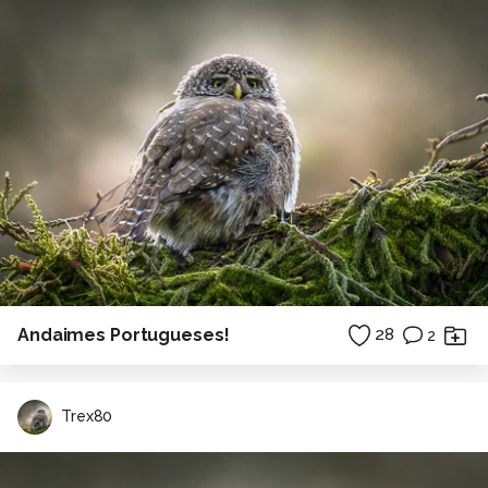
Andaimes Portugueses!
28
2
Trex80