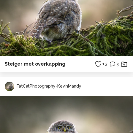
Steiger met overkapping
13
3
FatCatPhotography-KevinMandy