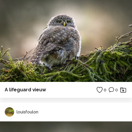
A lifeguard vieuw
0
0
louisfoulon