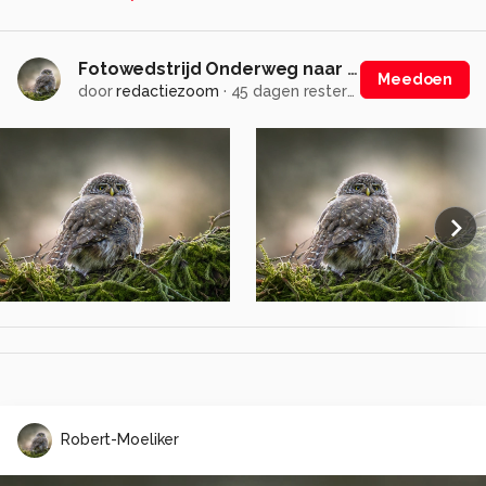
Fotowedstrijd Onderweg naar werk
Meedoen
door
redactiezoom
·
45 dagen resterend
Robert-Moeliker