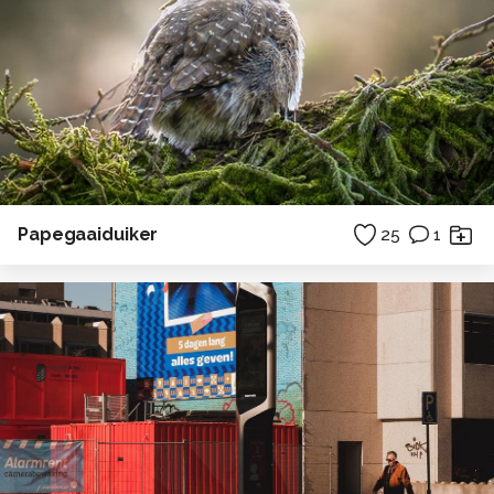
Papegaaiduiker
25
1