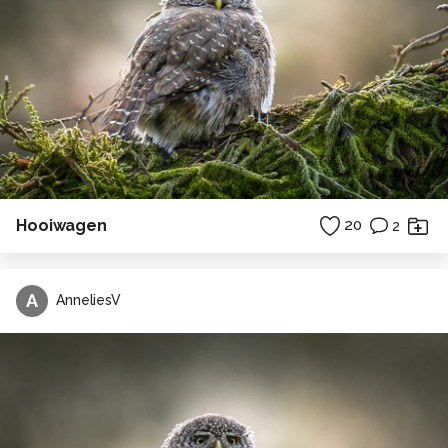
Hooiwagen
20
2
A
AnneliesV