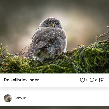
De kolibrievlinder.
1
0
Gaby72