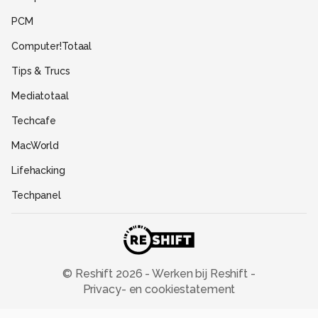
Partners
PCM
Help
Computer!Totaal
Contact
Tips & Trucs
Mediatotaal
Techcafe
MacWorld
Lifehacking
Techpanel
Gamer.nl
Insidegamer.nl
Power Unlimited
© Reshift
2026
-
Werken bij Reshift
-
Privacy- en cookiestatement
Zoom Academy