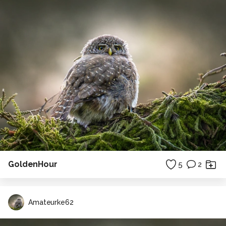
GoldenHour
5
2
Amateurke62