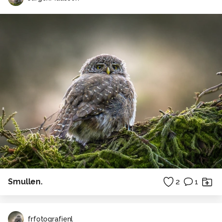
Smullen.
2
1
frfotografienl