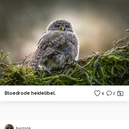
Bloedrode heidelibel.
4
2
hvr2105