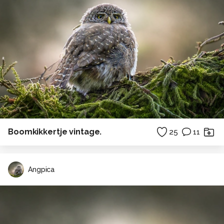
Boomkikkertje vintage.
25
11
Angpica