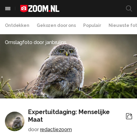
Ontdekken
Gekozen door ons
Populair
Nieuwste fot
Omslagfoto door
janbruijns
Expertuitdaging: Menselijke
Maat
door
redactiezoom