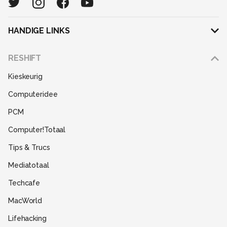
HANDIGE LINKS
Adverteren
RESHIFT
Disclaimer
Kieskeurig
Gebruiksvoorwaarden
Computeridee
Partners
PCM
Help
Computer!Totaal
Contact
Tips & Trucs
Mediatotaal
Techcafe
MacWorld
Lifehacking