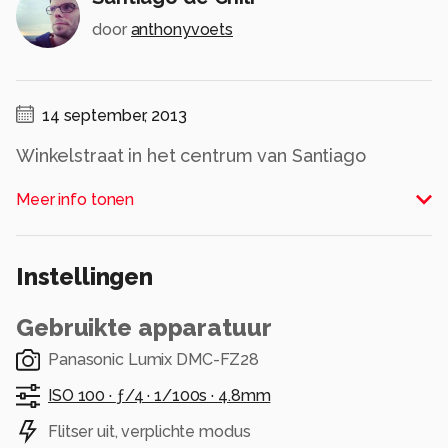
door
anthonyvoets
14 september, 2013
Winkelstraat in het centrum van Santiago
Alle rechten voorbehouden
Meer info tonen
Instellingen
Gebruikte apparatuur
Panasonic Lumix DMC-FZ28
ISO 100 ·
ƒ/4 ·
1/100s ·
4.8mm
Flitser uit, verplichte modus