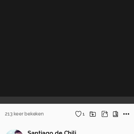
213
keer bekeken
1
Santiago de Chili