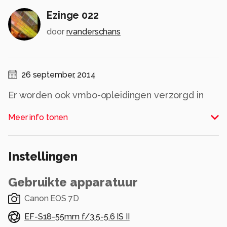
Ezinge 022
door
rvanderschans
26 september, 2014
Er worden ook vmbo-opleidingen verzorgd in
scholencampus Ezinge in Meppel. Hier staan de
Meer info tonen
behandelstoelen klaar voor
schoonheidsspecialisme e.d. Het zijn soms net
mensen.
Instellingen
Alle rechten voorbehouden
Gebruikte apparatuur
Canon EOS 7D
EF-S18-55mm f/3.5-5.6 IS II