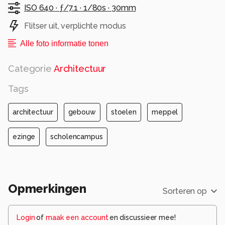
ISO 640 ·
ƒ/7.1 ·
1/80s ·
30mm
Flitser uit, verplichte modus
Alle foto informatie tonen
Categorie
Architectuur
Tags
architectuur
gebouw
stoelen
meppel
ezinge
scholencampus
Opmerkingen
Sorteren op
Login
of
maak een account
en discussieer mee!