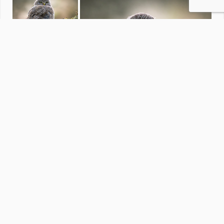
Architectuur
door
rvanderschans
·
330 foto's
Soortgelijke foto's
LosDos