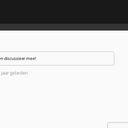
en discussieer mee!
 jaar geleden