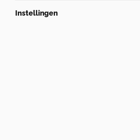
Instellingen
Canon EOS 650D
(
Canon
)
ISO 100 ·
ƒ/6.3 ·
1/125s ·
59mm
Flitser uit, verplichte modus
Alle foto informatie tonen
Categorie
Architectuur
Tags
oud
frankrijk
architectuur
huis
luik
verva
Komt voor in