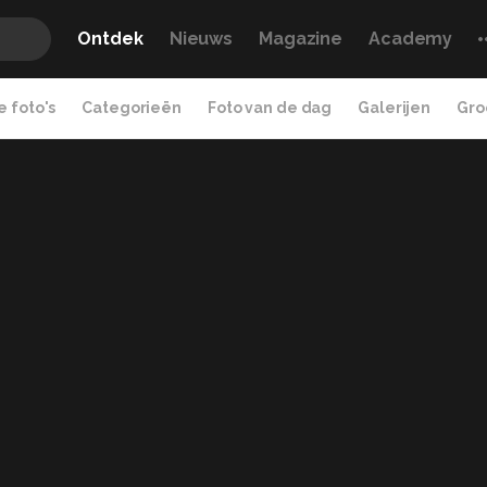
Ontdek
Nieuws
Magazine
Academy
 foto's
Categorieën
Foto van de dag
Galerijen
Gro