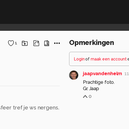
Opmerkingen
1
Login
of
maak een account
jaapvandenhelm
11
Prachtige foto.
Gr. Jaap
0
sfeer tref je ws nergens.