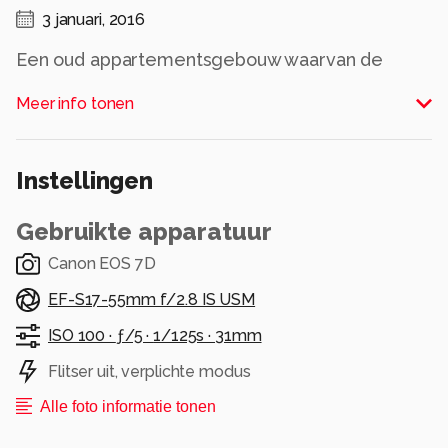
3 januari, 2016
Een oud appartementsgebouw waarvan de
voorgevel is afgebroken
Meer info tonen
Alle rechten voorbehouden
Instellingen
Gebruikte apparatuur
Canon EOS 7D
EF-S17-55mm f/2.8 IS USM
ISO 100 ·
ƒ/5 ·
1/125s ·
31mm
Flitser uit, verplichte modus
Alle foto informatie tonen