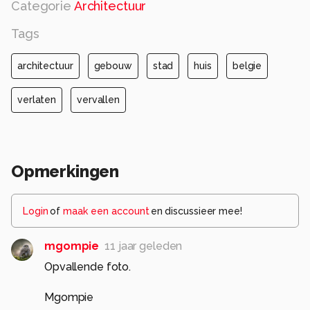
Categorie
Architectuur
Tags
architectuur
gebouw
stad
huis
belgie
verlaten
vervallen
Opmerkingen
Login
of
maak een account
en discussieer mee!
mgompie
11 jaar geleden
Opvallende foto.
Mgompie