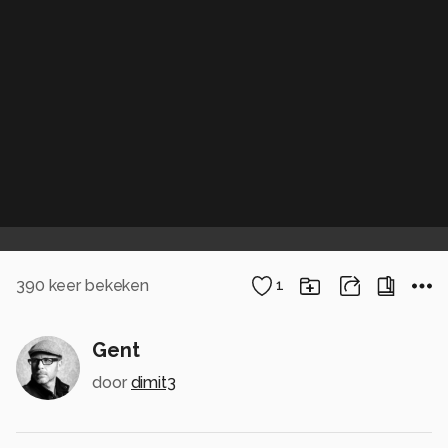
390
keer bekeken
1
Gent
door
dimit3