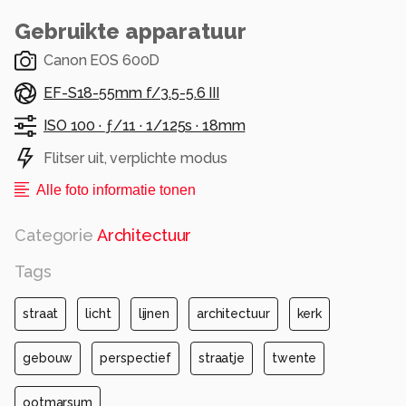
Gebruikte apparatuur
Canon EOS 600D
EF-S18-55mm f/3.5-5.6 III
ISO 100 ·
ƒ/11 ·
1/125s ·
18mm
Flitser uit, verplichte modus
Alle foto informatie tonen
Categorie
Architectuur
Tags
straat
licht
lijnen
architectuur
kerk
gebouw
perspectief
straatje
twente
ootmarsum