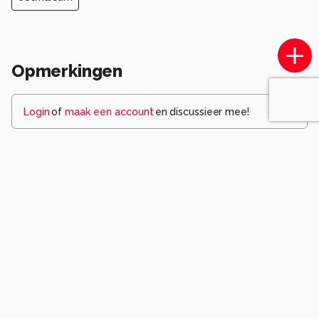
Opmerkingen
Login
of
maak een account
en discussieer mee!
Wees de eerste die een opmerking
achterlaat.