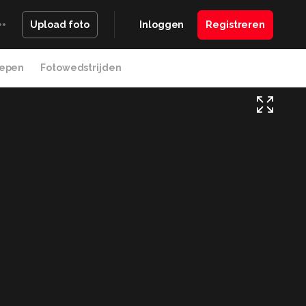
Inloggen
Registreren
Upload foto
epen
Fotowedstrijden