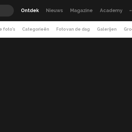
Ontdek
Nieuws
Magazine
Academy
 foto's
Categorieën
Foto van de dag
Galerijen
Gro