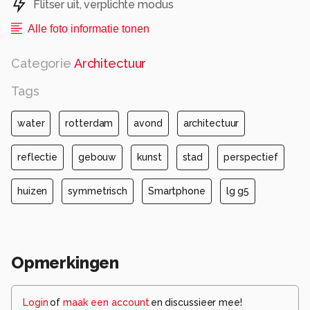
Flitser uit, verplichte modus
Alle foto informatie tonen
Categorie
Architectuur
Tags
water
rotterdam
avond
architectuur
reflectie
gebouw
kunst
stad
perspectief
huizen
symmetrisch
Smartphone
lg g5
Opmerkingen
Login
of
maak een account
en discussieer mee!