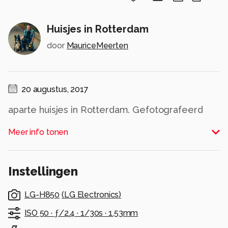
Huisjes in Rotterdam
door
MauriceMeerten
20 augustus, 2017
aparte huisjes in Rotterdam. Gefotografeerd
met de wide angle lens van mijn LG G5.
Meer info tonen
Alle rechten voorbehouden
Instellingen
LG-H850
(
LG Electronics
)
ISO 50 ·
ƒ/2.4 ·
1/30s ·
1.53mm