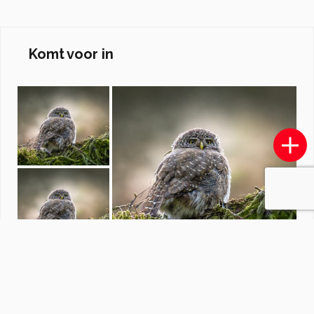
Komt voor in
Cityscape
door
LisaAnn91
·
8 foto's