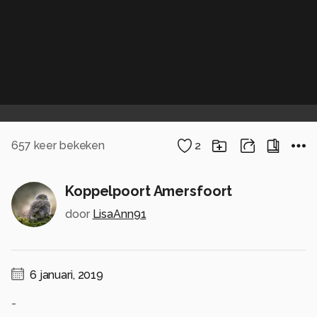
657
keer bekeken
2
Koppelpoort Amersfoort
door
LisaAnn91
6 januari, 2019
-