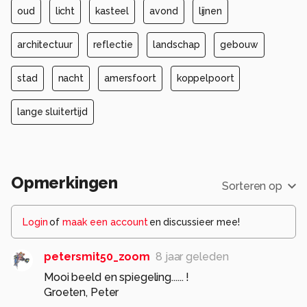
oud
licht
kasteel
avond
lijnen
architectuur
reflectie
landschap
gebouw
stad
nacht
amersfoort
koppelpoort
lange sluitertijd
Opmerkingen
Sorteren op
Login
of
maak een account
en discussieer mee!
petersmit50_zoom
8 jaar geleden
Mooi beeld en spiegeling...... !
Groeten, Peter