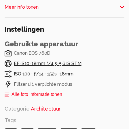
Alle rechten voorbehouden
Meer info tonen
Instellingen
Gebruikte apparatuur
Canon EOS 760D
EF-S10-18mm f/4.5-5.6 IS STM
ISO 100 ·
ƒ/14 ·
152s ·
18mm
Flitser uit, verplichte modus
Alle foto informatie tonen
Categorie
Architectuur
Tags