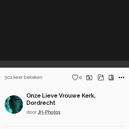
501
keer bekeken
0
Onze Lieve Vrouwe Kerk,
Dordrecht
door
JH-Photos