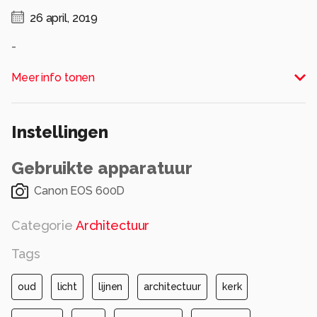
26 april, 2019
-
Alle rechten voorbehouden
Meer info tonen
Instellingen
Gebruikte apparatuur
Canon EOS 600D
Categorie
Architectuur
Tags
oud
licht
lijnen
architectuur
kerk