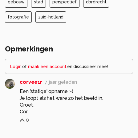
gebouw
stad
perspectief
dordrecht
fotografie
zuid-holland
Opmerkingen
Login
of
maak een account
en discussieer mee!
corvee1r
7 jaar geleden
Een 'statige' opname :-)
Je loopt als het ware zo het beeld in.
Groet,
Cor
0