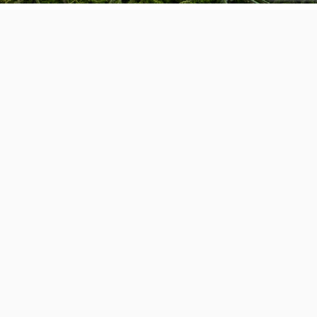
Avondlicht
1
0
corvee1r