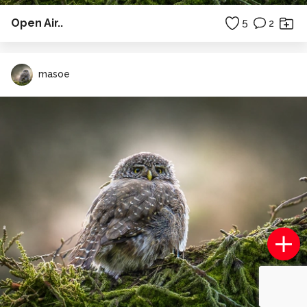
Open Air..
5
2
masoe