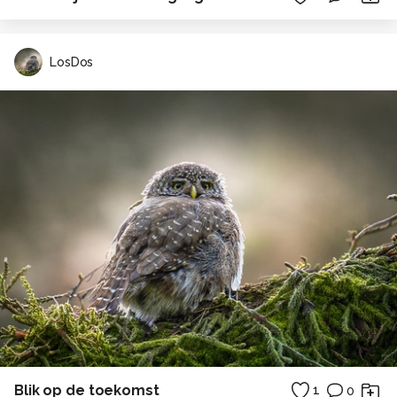
LosDos
Blik op de toekomst
1
0