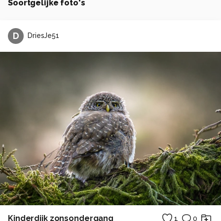
Soortgelijke foto's
D
DriesJe51
Kinderdijk zonsondergang
1
0