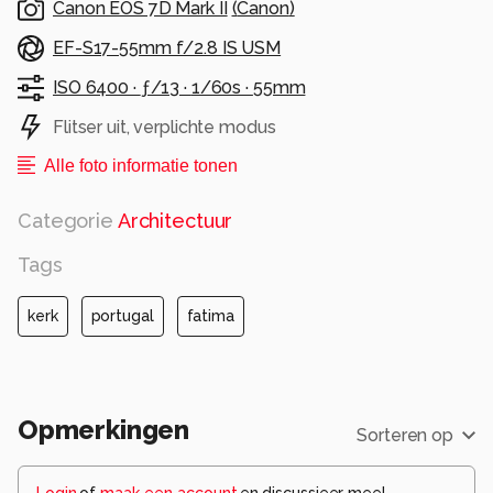
Canon EOS 7D Mark II
(
Canon
)
EF-S17-55mm f/2.8 IS USM
ISO 6400 ·
ƒ/13 ·
1/60s ·
55mm
Flitser uit, verplichte modus
Alle foto informatie tonen
Categorie
Architectuur
Tags
kerk
portugal
fatima
Opmerkingen
Sorteren op
Login
of
maak een account
en discussieer mee!