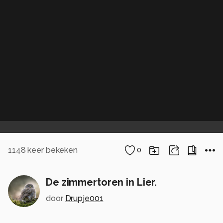
1148
keer bekeken
0
De zimmertoren in Lier.
door
Drupje001