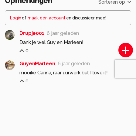
Opmerkingen
Sorteren op
Alle rechten voorbehouden
Login
of
maak een account
en discussieer mee!
Drupje001
6 jaar geleden
Dank je wel Guy en Marleen!
0
GuyenMarleen
6 jaar geleden
mooike Carina, raar uurwerk but I love it!
0
Komt voor in