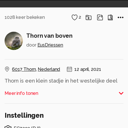
1028
keer bekeken
2
Thorn van boven
door
EusDriessen
6017 Thorn
,
Nederland
12 april, 2021
Thorn is een klein stadje in het westelijke deel
van Limburg op de westelijke oever van de
Meer info tonen
Maas. Thorn staat bekend als het witte stadje dit
logischerwijs om de vele witgeschilderde
huizen in het historische centrum van het dorp.
Instellingen
Het dorp is ontstaan ergens tussen de negende