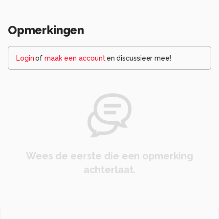
Opmerkingen
Login
of
maak een account
en discussieer mee!
Wees de eerste die een opmerking
achterlaat.