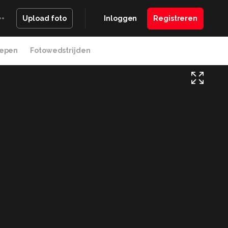
Inloggen
Registreren
Upload foto
epen
Fotowedstrijden