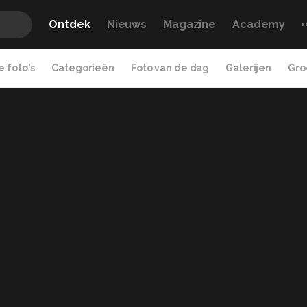
Ontdek
Nieuws
Magazine
Academy
 foto's
Categorieën
Foto van de dag
Galerijen
Gro