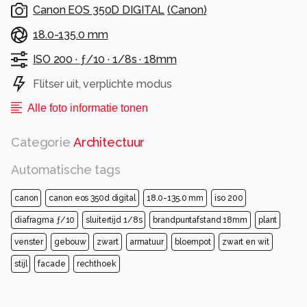
Canon EOS 350D DIGITAL
(
Canon
)
18.0-135.0 mm
ISO 200 ·
ƒ/10 ·
1/8s ·
18mm
Flitser uit, verplichte modus
Alle foto informatie tonen
Categorie
Architectuur
Automatische tags
canon
canon eos 350d digital
18.0-135.0 mm
iso 200
diafragma ƒ/10
sluitertijd 1/8s
brandpuntafstand 18mm
plant
venster
gebouw
zwart
armatuur
bloempot
zwart en wit
stijl
facade
rechthoek