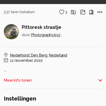
537
keer bekeken
3
Pittoresk straatje
door
Photography.byJanneke
Nederhorst Den Berg
,
Nederland
11 november, 2022
...
Alle rechten voorbehouden
Meer info tonen
Instellingen