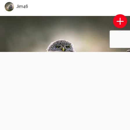
Jim46
Kerktoren te Gmund.
4
1