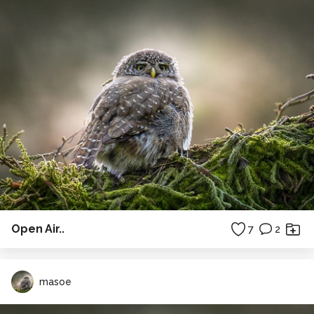
Open Air..
7
2
masoe