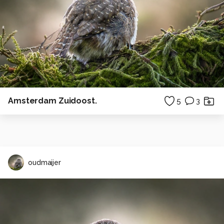
Amsterdam Zuidoost.
5
3
oudmaijer