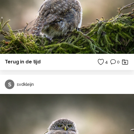
Terug in de tijd
4
0
S
svdkleijn