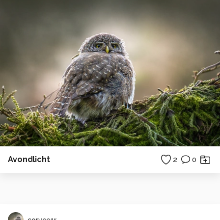
Avondlicht
2
0
corvee1r