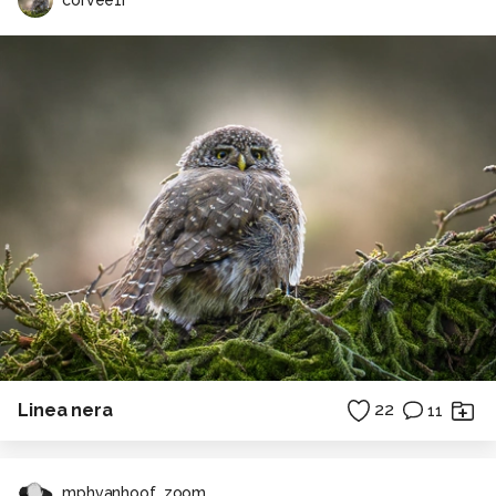
Linea nera
22
11
mphvanhoof_zoom