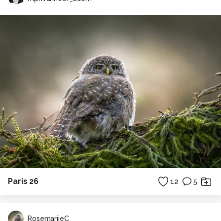
Paris 26
12
5
RosemarijeC