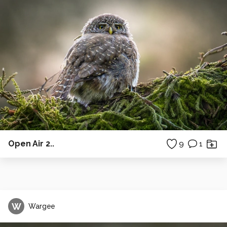
Open Air 2..
9
1
W
Wargee