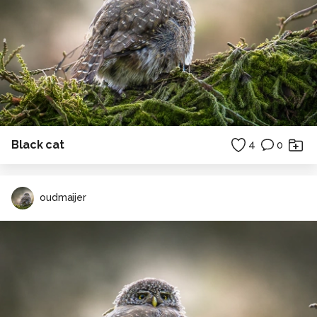
Black cat
4
0
oudmaijer