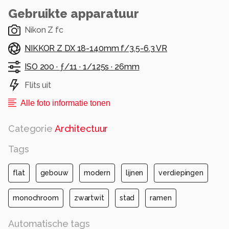
Gebruikte apparatuur
Nikon Z fc
NIKKOR Z DX 18-140mm f/3.5-6.3 VR
ISO 200 ·
ƒ/11 ·
1/125s ·
26mm
Flits uit
Alle foto informatie tonen
Categorie
Architectuur
Tags
flat
gebouw
modern
lijnen
verdiepingen
monochroom
zwartwit
stad
ramen
Automatische tags