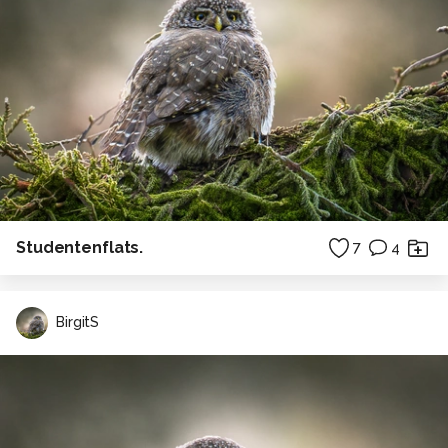
Studentenflats.
7
4
BirgitS