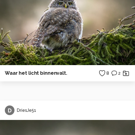
Waar het licht binnenvalt.
8
2
D
DriesJe51