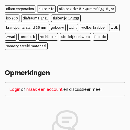
nikon corporation
nikon z fc
nikkor z dx 18-140mm f/3.5-6.3 vr
iso 200
diafragma ƒ/11
sluitertijd 1/125s
brandpuntafstand 26mm
gebouw
lucht
wolkenkrabber
wolk
zwart
torenblok
rechthoek
stedelijk ontwerp
facade
samengesteld materiaal
Opmerkingen
Login
of
maak een account
en discussieer mee!