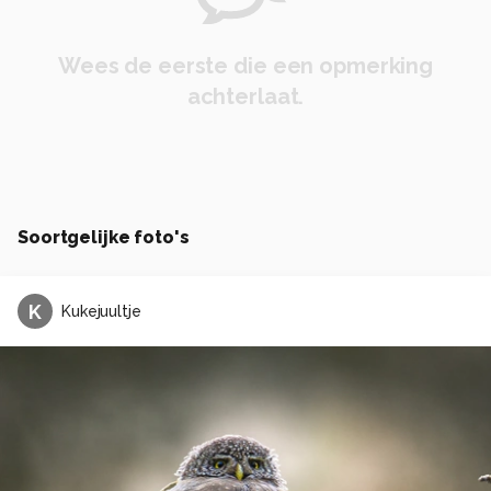
Wees de eerste die een opmerking
achterlaat.
Soortgelijke foto's
K
Kukejuultje