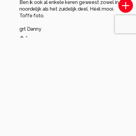
Ben ik ook al enkele keren geweest zowel in het
noordelijk als het zuidelijk deel. Héél mooi.
Toffe foto.
grt Danny
1
franspelzer
2 jaar geleden
Heel mooi plaatje....toevallig ook in Dinkelsbühl
geweest ? Fraai ommuurd stadje daar.
Gr Frans
1
tps
2 jaar geleden
Het zegt me niks... We zijn op de route
maar een paar keer gestopt, en ik had
gehoopt meer mooie dingen vanuit de
auto te zien... Toch bedankt Frans :)