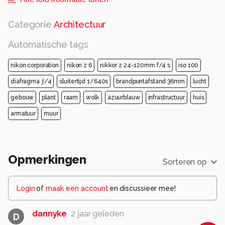
Categorie
Architectuur
Automatische tags
nikon corporation
nikon z 6
nikkor z 24-120mm f/4 s
iso 100
diafragma ƒ/4
sluitertijd 1/640s
brandpuntafstand 36mm
lucht
gebouw
plant
raam
wolk
azuurblauw
infrastructuur
huis
armatuur
muur
Opmerkingen
Sorteren op
Login
of
maak een account
en discussieer mee!
dannyke
2 jaar geleden
D