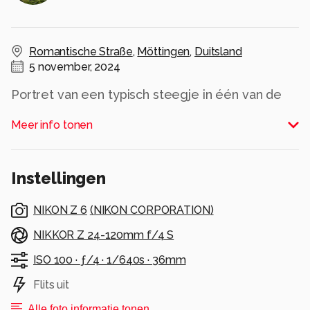
Romantische Straße
,
Möttingen
,
Duitsland
5 november, 2024
Portret van een typisch steegje in één van de
charmante dorpjes op de Romantische strasse
Meer info tonen
route in Beieren.
Alle rechten voorbehouden
Instellingen
NIKON Z 6
(
NIKON CORPORATION
)
NIKKOR Z 24-120mm f/4 S
ISO 100 ·
ƒ/4 ·
1/640s ·
36mm
Flits uit
Alle foto informatie tonen