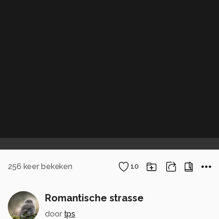
256
keer bekeken
10
Romantische strasse
door
tps