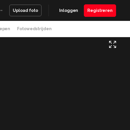
Inloggen
Registreren
Upload foto
epen
Fotowedstrijden