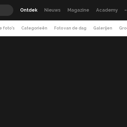
Ontdek
Nieuws
Magazine
Academy
 foto's
Categorieën
Foto van de dag
Galerijen
Gro