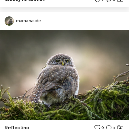
marna.naude
Reflecting
0
0