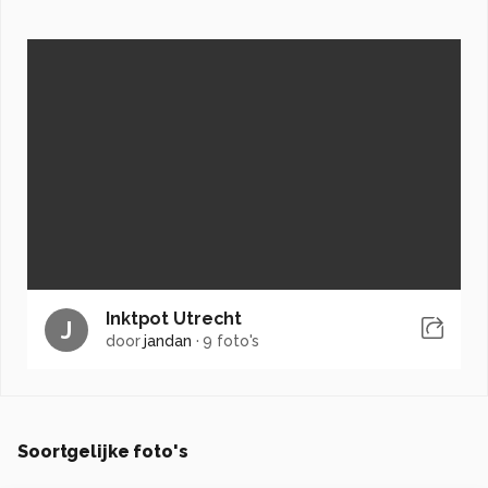
Inktpot Utrecht
J
door
jandan
·
9 foto's
Soortgelijke foto's