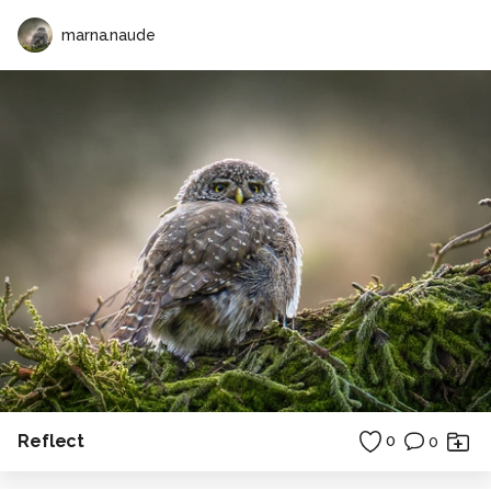
marna.naude
Reflect
0
0