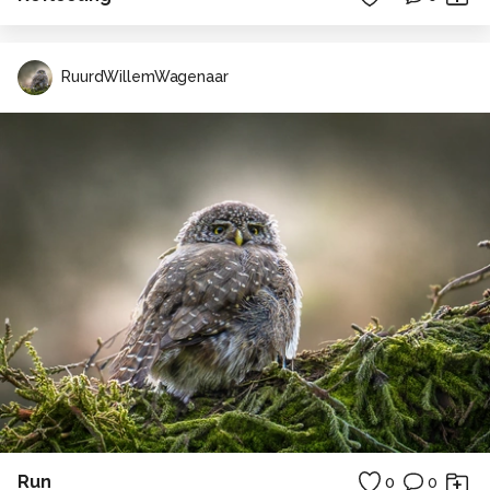
RuurdWillemWagenaar
Run
0
0