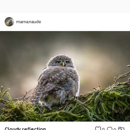
marna.naude
Cloudy reflection
0
0