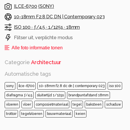
ILCE-6700
(
SONY
)
10-18mm F2.8 DC DN | Contemporary 023
ISO 100 ·
ƒ/4.5 ·
1/125s ·
18mm
Flitser uit, verplichte modus
Alle foto informatie tonen
Categorie
Architectuur
Automatische tags
sony
ilce-6700
10-18mm f2.8 dc dn | contemporary 023
iso 100
diafragma ƒ/4.5
sluitertijd 1/125s
brandpuntafstand 18mm
vloeren
vloer
composietmateriaal
tegel
baksteen
schaduw
trottoir
tegelvloeren
bouwmateriaal
keien