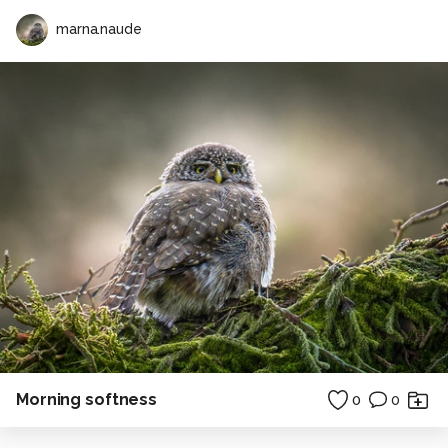
marna.naude
Morning softness
0
0