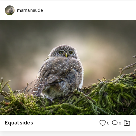
marna.naude
Equal sides
0
0