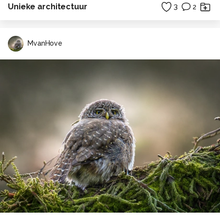
Unieke architectuur
3
2
MvanHove