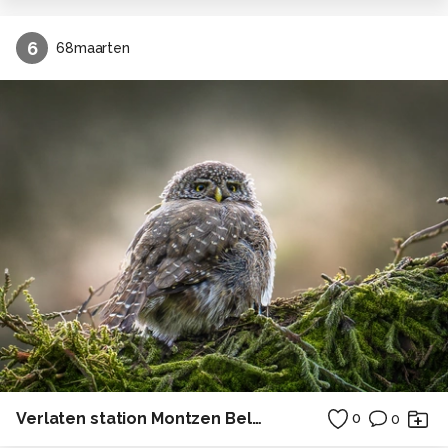
6
68maarten
Verlaten station Montzen België
0
0