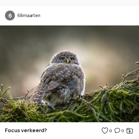
6
68maarten
Focus verkeerd?
0
0