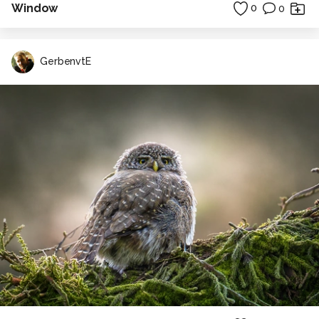
Window
0
0
GerbenvtE