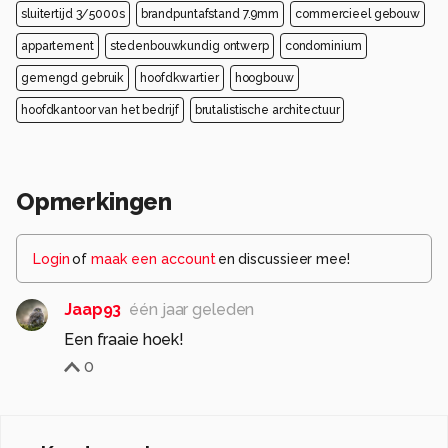
sluitertijd 3/5000s
brandpuntafstand 7.9mm
commercieel gebouw
appartement
stedenbouwkundig ontwerp
condominium
gemengd gebruik
hoofdkwartier
hoogbouw
hoofdkantoor van het bedrijf
brutalistische architectuur
Opmerkingen
Login
of
maak een account
en discussieer mee!
Jaap93
één jaar geleden
Een fraaie hoek!
0