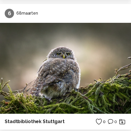
6
68maarten
Stadtbibliothek Stuttgart
0
0