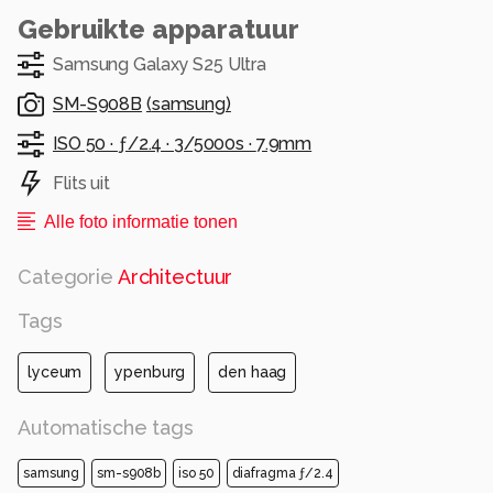
Gebruikte apparatuur
Samsung Galaxy S25 Ultra
SM-S908B
(
samsung
)
ISO 50 ·
ƒ/2.4 ·
3/5000s ·
7.9mm
Flits uit
Alle foto informatie tonen
Categorie
Architectuur
Tags
lyceum
ypenburg
den haag
Automatische tags
samsung
sm-s908b
iso 50
diafragma ƒ/2.4