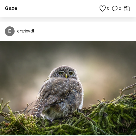
Gaze
0
0
E
erwinvdl