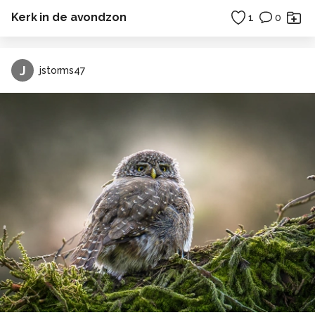
Kerk in de avondzon
1
0
J
jstorms47