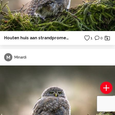
Houten huis aan strandpromenade
1
0
M
Minardi