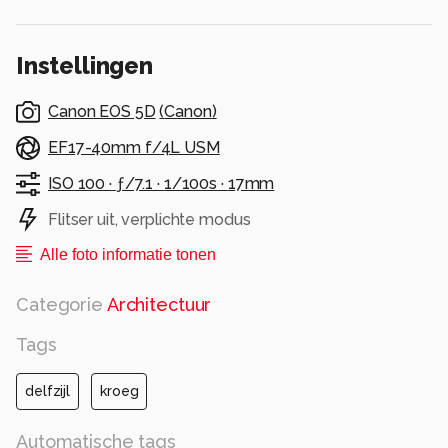
(opname uit 2011 en herbewerkt)
Alle rechten voorbehouden
Instellingen
Canon EOS 5D
(
Canon
)
EF17-40mm f/4L USM
ISO 100 ·
ƒ/7.1 ·
1/100s ·
17mm
Flitser uit, verplichte modus
Alle foto informatie tonen
Categorie
Architectuur
Tags
delfzijl
kroeg
Automatische tags