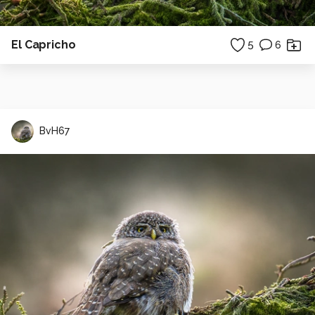
El Capricho
5
6
BvH67