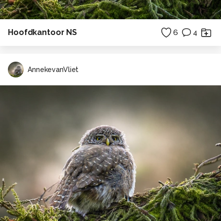
Hoofdkantoor NS
6
4
AnnekevanVliet