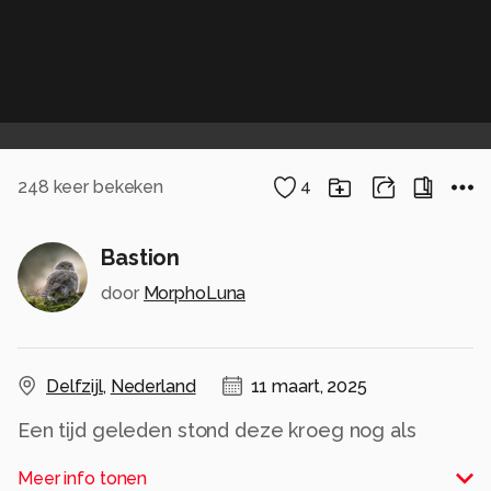
248
keer bekeken
4
Bastion
door
MorphoLuna
Delfzijl
,
Nederland
11 maart, 2025
Een tijd geleden stond deze kroeg nog als
laatste bolwerk van het gesloopte
Meer info tonen
winkelcentrum Kuilsburg in Delfzijl.