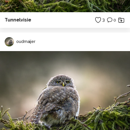
Tunnelvisie
3
0
oudmaijer