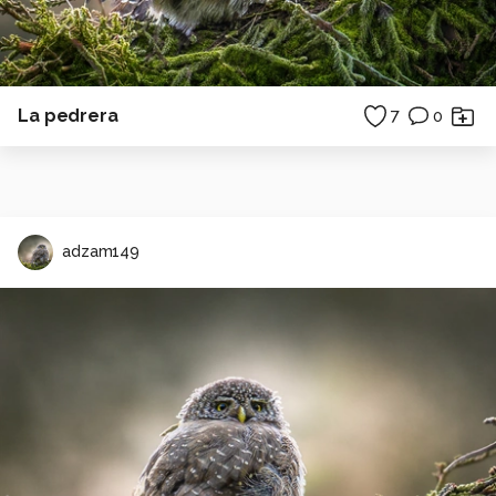
La pedrera
7
0
adzam149