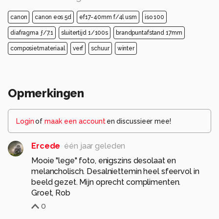
canon
canon eos 5d
ef17-40mm f/4l usm
iso 100
diafragma ƒ/7.1
sluitertijd 1/100s
brandpuntafstand 17mm
composietmateriaal
verf
schuur
winter
Opmerkingen
Login
of
maak een account
en discussieer mee!
Ercede
één jaar geleden
Mooie "lege" foto, enigszins desolaat en
melancholisch. Desalniettemin heel sfeervol in
beeld gezet. Mijn oprecht complimenten.
Groet, Rob
0