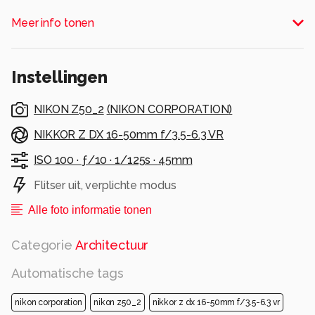
"kasteeltje" op een heuvel en het is een
Meer info tonen
seniorencentrum (Nobama Care). Dus als we
een paar jaartjes ouder zijn kunnen we misschien
naar hier verhuizen?
Instellingen
Groet Jos.
Alle rechten voorbehouden
NIKON Z50_2
(
NIKON CORPORATION
)
NIKKOR Z DX 16-50mm f/3.5-6.3 VR
ISO 100 ·
ƒ/10 ·
1/125s ·
45mm
Flitser uit, verplichte modus
Alle foto informatie tonen
Categorie
Architectuur
Automatische tags
nikon corporation
nikon z50_2
nikkor z dx 16-50mm f/3.5-6.3 vr