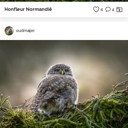
Honfleur Normandië
4
4
oudmaijer