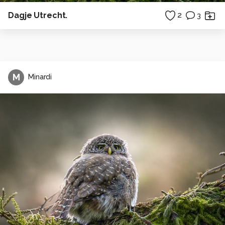
Dagje Utrecht.
2
3
M
Minardi