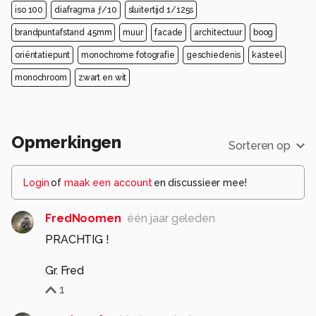
iso 100
diafragma ƒ/10
sluitertijd 1/125s
brandpuntafstand 45mm
muur
facade
architectuur
boog
oriëntatiepunt
monochrome fotografie
geschiedenis
kasteel
monochroom
zwart en wit
Opmerkingen
Sorteren op
Login
of
maak een account
en discussieer mee!
FredNoomen
één jaar geleden
PRACHTIG !
Gr. Fred
1