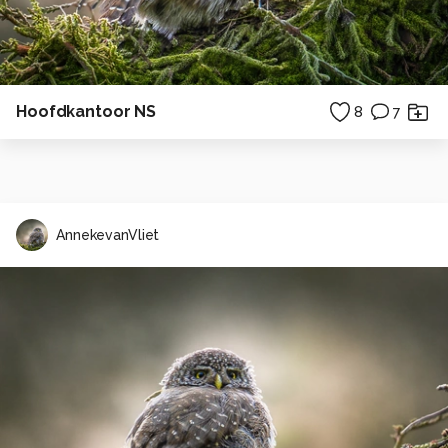
Hoofdkantoor NS
8
7
AnnekevanVliet