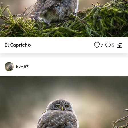
El Capricho
7
6
BvH67