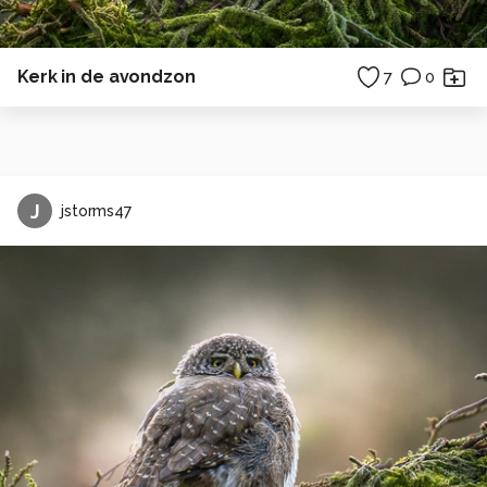
Kerk in de avondzon
7
0
J
jstorms47