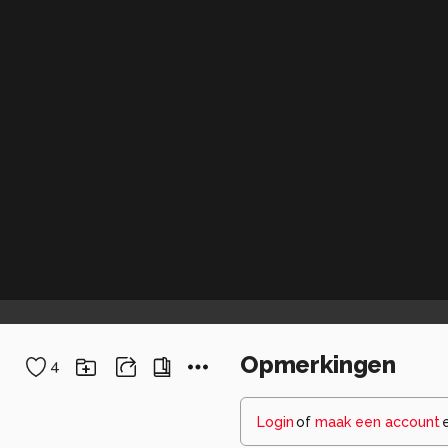
Opmerkingen
4
Login
of
maak een account