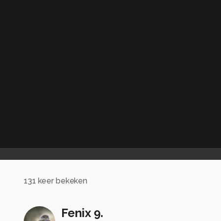
131
keer bekeken
Fenix 9.