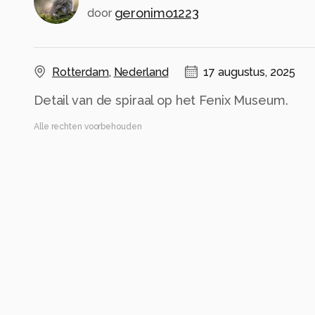
geronimo1223
door
Rotterdam
,
Nederland
17 augustus, 2025
Detail van de spiraal op het Fenix Museum.
Alle rechten voorbehouden
Instellingen
Gebruikte apparatuur
Sony A7 II
Sony FE 2.8/24-70 GM II
Sony FE 24-70mm F2.8 GM II (SEL2470GM2)