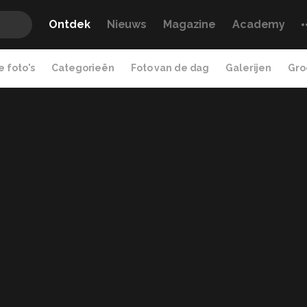
Ontdek
Nieuws
Magazine
Academy
 foto's
Categorieën
Foto van de dag
Galerijen
Gro