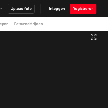
Inloggen
Registreren
Upload foto
epen
Fotowedstrijden