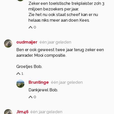
Zeker een toeristische trekpleister zo’n 3
miljoen bezoekers per jaar.
Zie het nu ook staat scheef kan er nu
helaas niks meer aan doen Kees.
0
oudmaijer
één jaar geleden
Ben er ook geweest twee jaar terug zeker een
aanrader. Mooi compositie.
Groetjes Bob.
1
Bruntinge
één jaar geleden
Dankjewel Bob.
0
Jim46
één jaar geleden