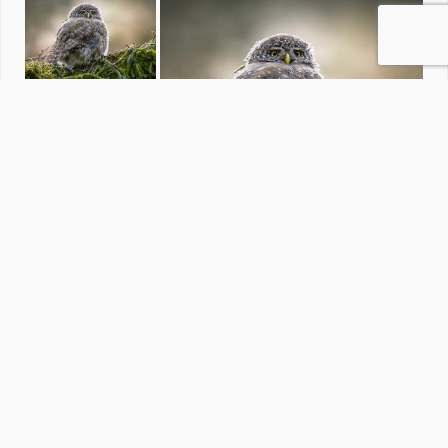
Fotowedstrijd Herfst
door
redactiezoom
·
684 foto's
Soortgelijke foto's
E
erwinvdl