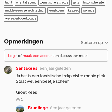
lucht
oriëntatiepunt
toeristische attractie
spits
historische site
middeleeuwse architectuur
kruisbloem
kasteel
vakantie
werelderfgoedlocatie
Opmerkingen
Sorteren op
Login
of
maak een account
en discussieer mee!
Santakees
één jaar geleden
Ja het is een toeristische trekpleister, mooie plek.
Staat wel een beetje scheef.
Groet Kees
1
Bruntinge
één jaar geleden