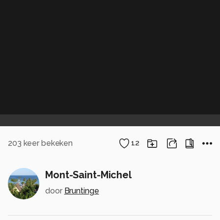
203
keer bekeken
12
Mont-Saint-Michel
door
Bruntinge