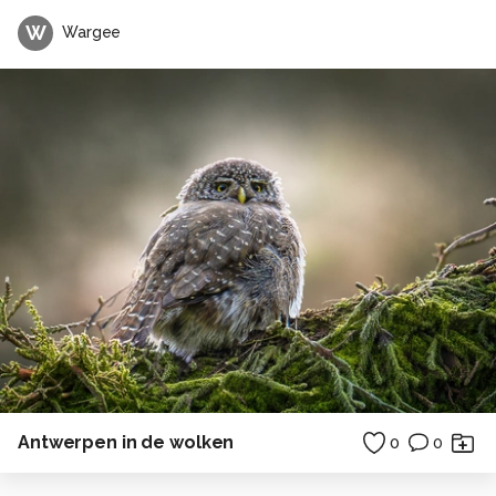
W
Wargee
Antwerpen in de wolken
0
0