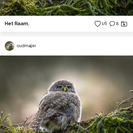
Het Raam.
16
8
oudmaijer