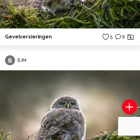
Gevelversieringen
5
8
B
BJM