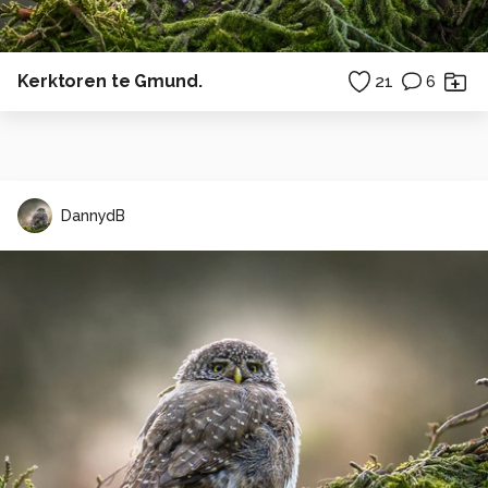
Kerktoren te Gmund.
21
6
DannydB