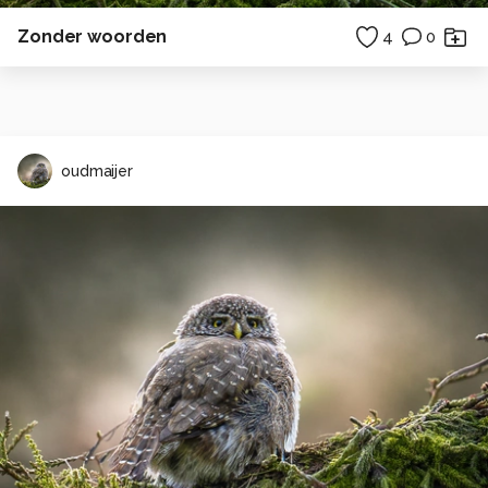
Zonder woorden
4
0
oudmaijer