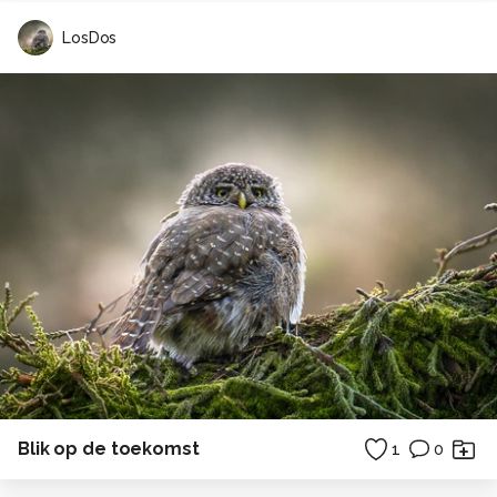
LosDos
Blik op de toekomst
1
0