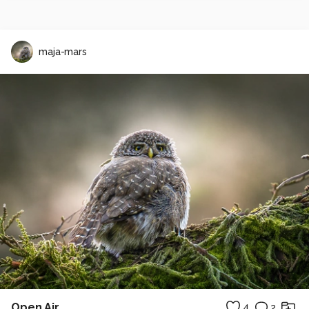
maja-mars
Open Air..
4
2