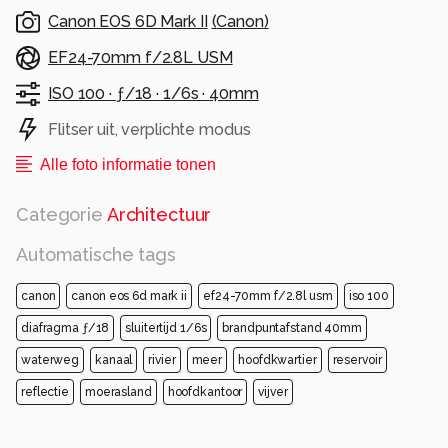
Canon EOS 6D Mark II
(
Canon
)
EF24-70mm f/2.8L USM
ISO 100 ·
ƒ/18 ·
1/6s ·
40mm
Flitser uit, verplichte modus
Alle foto informatie tonen
Categorie
Architectuur
Automatische tags
canon
canon eos 6d mark ii
ef24-70mm f/2.8l usm
iso 100
diafragma ƒ/18
sluitertijd 1/6s
brandpuntafstand 40mm
waterweg
kanaal
rivier
meer
hoofdkwartier
reservoir
reflectie
moerasland
hoofdkantoor
vijver