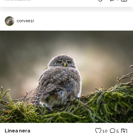
corvee1r
Linea nera
10
5