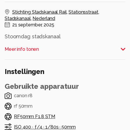
Stichting Stadskanaal Rail
,
Stationsstraat
,
Stadskanaal
,
Nederland
21 september, 2025
Stoomdag stadskanaal
Alle rechten voorbehouden
Meer info tonen
Instellingen
Gebruikte apparatuur
canon r8
rf 50mm
RF50mm F1.8 STM
ISO 400 ·
ƒ/4 ·
1/80s ·
50mm