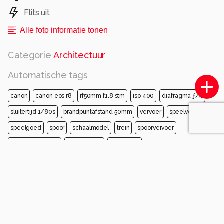
Flits uit
Alle foto informatie tonen
Categorie
Architectuur
Automatische tags
canon
canon eos r8
rf50mm f1.8 stm
iso 400
diafragma ƒ/4
sluitertijd 1/80s
brandpuntafstand 50mm
vervoer
speelvoertuig
speelgoed
spoor
schaalmodel
trein
spoorvervoer
rollend materieel
engineering
locomotief
Opmerkingen
Login
of
maak een account
en discussieer mee!