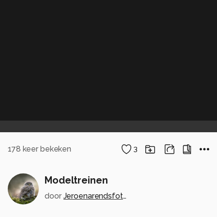
178
keer bekeken
3
Modeltreinen
door
Jeroenarendsfotografie